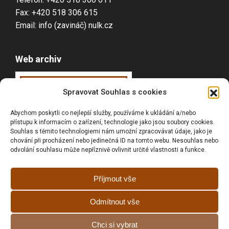
Fax: +420 518 306 615
Email: info (zavináč) nulk.cz
Web archiv
Webarchiv
ováno
Spravovat Souhlas s cookies
Národní knihovnou
Abychom poskytli co nejlepší služby, používáme k ukládání a/nebo
ČR
přístupu k informacím o zařízení, technologie jako jsou soubory cookies.
Souhlas s těmito technologiemi nám umožní zpracovávat údaje, jako je
chování při procházení nebo jedinečná ID na tomto webu. Nesouhlas nebo
odvolání souhlasu může nepříznivě ovlivnit určité vlastnosti a funkce.
Vyhledávání
Příjmout vše
Odmítnout vše
Prohlášní o přístupnosti
Chci si vybrat
Zásady cookies (EU)