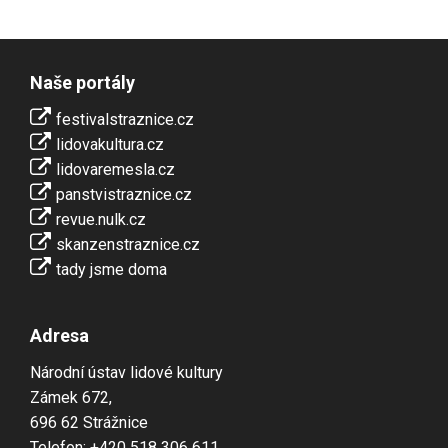
Naše portály
festivalstraznice.cz
lidovakultura.cz
lidovaremesla.cz
panstvistraznice.cz
revue.nulk.cz
skanzenstraznice.cz
tady jsme doma
Adresa
Národní ústav lidové kultury
Zámek 672,
696 62 Strážnice
Telefon: +420 518 306 611