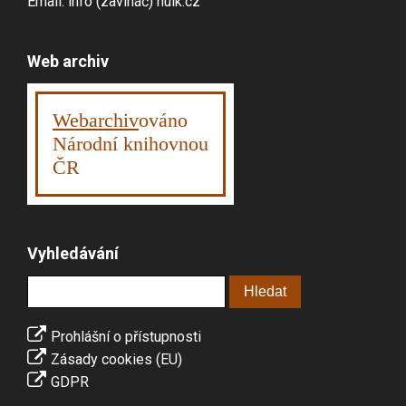
Email: info (zavináč) nulk.cz
Web archiv
Webarchiv
ováno
Národní knihovnou
ČR
Vyhledávání
Prohlášní o přístupnosti
Zásady cookies (EU)
GDPR