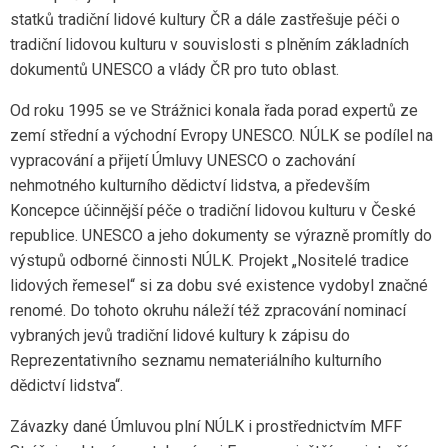
statků tradiční lidové kultury ČR a dále zastřešuje péči o
tradiční lidovou kulturu v souvislosti s plněním základních
dokumentů UNESCO a vlády ČR pro tuto oblast.
Od roku 1995 se ve Strážnici konala řada porad expertů ze
zemí střední a východní Evropy UNESCO. NÚLK se podílel na
vypracování a přijetí Úmluvy UNESCO o zachování
nehmotného kulturního dědictví lidstva, a především
Koncepce účinnější péče o tradiční lidovou kulturu v České
republice. UNESCO a jeho dokumenty se výrazně promítly do
výstupů odborné činnosti NÚLK. Projekt „Nositelé tradice
lidových řemesel“ si za dobu své existence vydobyl značné
renomé. Do tohoto okruhu náleží též zpracování nominací
vybraných jevů tradiční lidové kultury k zápisu do
Reprezentativního seznamu nemateriálního kulturního
dědictví lidstva“.
Závazky dané Úmluvou plní NÚLK i prostřednictvím MFF