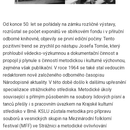
Od konce 50. let se pořádaly na zámku rozličné výstavy,
rozrůstal se počet exponátů ve sbírkovém fondu i v příruční
odborné knihovně, objevily se první ediční počiny. Tento
pozitivní trend se zrychlil po nástupu Josefa Tomše, který
prohloubil vědecko-výzkumnou a dokumentační činnost a
propojil ji plynule s činností metodickou i kulturně výchovnou,
zejména však publikační. V roce 1964 se také stal vedoucím
redaktorem nově založeného odborného časopisu
Národopisné aktuality. V této době došlo k dalšímu upřesnění
specializace strážnického střediska. Metodické úkoly
související s přímým působením na soubory lidových písní a
tanců přešly i s pracovním úvazkem na Krajské kulturní
středisko v Brně. KSLU zůstala metodika pro přípravu
souborů a vesnických skupin na Mezinárodní folklorní
festival (MFF) ve Strážnici a metodické ovlivňování