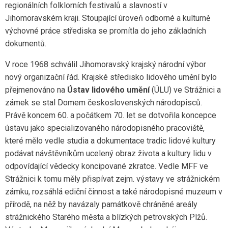
regionálních folklorních festivalů a slavností v
Jihomoravském kraji. Stoupající úroveň odborné a kulturně
výchovné práce střediska se promítla do jeho základních
dokumentů.
V roce 1968 schválil Jihomoravský krajský národní výbor
nový organizační řád. Krajské středisko lidového umění bylo
přejmenováno na
Ústav lidového umění
(ÚLU) ve Strážnici a
zámek se stal Domem československých národopisců.
Právě koncem 60. a počátkem 70. let se dotvořila koncepce
ústavu jako specializovaného národopisného pracoviště,
které mělo vedle studia a dokumentace tradic lidové kultury
podávat návštěvníkům ucelený obraz života a kultury lidu v
odpovídající vědecky koncipované zkratce. Vedle MFF ve
Strážnici k tomu měly přispívat zejm. výstavy ve strážnickém
zámku, rozsáhlá ediční činnost a také národopisné muzeum v
přírodě, na něž by navázaly památkově chráněné areály
strážnického Starého města a blízkých petrovských Plžů.