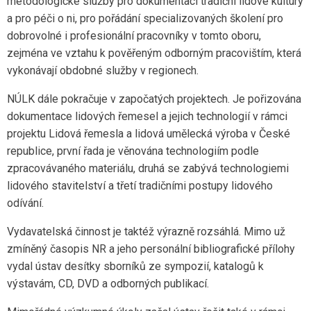
metodologické služby pro dokumentaci tradiční lidové kultury
a pro péči o ni, pro pořádání specializovaných školení pro
dobrovolné i profesionální pracovníky v tomto oboru,
zejména ve vztahu k pověřeným odborným pracovištím, která
vykonávají obdobné služby v regionech.
NÚLK dále pokračuje v započatých projektech. Je pořizována
dokumentace lidových řemesel a jejich technologií v rámci
projektu Lidová řemesla a lidová umělecká výroba v České
republice, první řada je věnována technologiím podle
zpracovávaného materiálu, druhá se zabývá technologiemi
lidového stavitelství a třetí tradičními postupy lidového
odívání.
Vydavatelská činnost je taktéž výrazně rozsáhlá. Mimo už
zmíněný časopis NR a jeho personální bibliografické přílohy
vydal ústav desítky sborníků ze sympozií, katalogů k
výstavám, CD, DVD a odborných publikací.