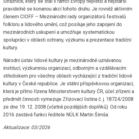
Strážnice, který se stal v rámci Evropy největší a nejstarší
pravidelně se konanou akcí tohoto druhu. Je rovněž aktivním
členem CIOFF – Mezinárodní rady organizátorů festivalů
folkloru a lidového umění, což posiluje jeho zapojení do
mezinárodních uskupení a umožňuje systematickou
spolupráci v oblasti ochrany, výzkumu a prezentace tradiční
kultury.
Národní ústav lidové kultury je mezinárodně uznávanou
institucí, výzkumnou organizací, odborným a vzdělávacím
střediskem pro všechny oblasti vycházející z tradiční lidové
kultury v České republice. Je státní příspěvkovou organizací,
která je přímo řízena Ministerstvem kultury ČR, účel zřízení a
předmět činnosti vymezuje Zřizovací listina č. j. 18724/2008
ze dne 19. 12. 2008 (včetně pozdějších doplňků). Od roku
2016 zastává funkci ředitele NÚLK Martin Šimša.
Aktualizace: 03/2026