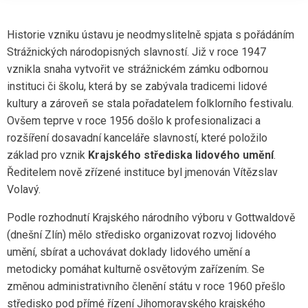
Historie vzniku ústavu je neodmyslitelně spjata s pořádáním
Strážnických národopisných slavností. Již v roce 1947
vznikla snaha vytvořit ve strážnickém zámku odbornou
instituci či školu, která by se zabývala tradicemi lidové
kultury a zároveň se stala pořadatelem folklorního festivalu.
Ovšem teprve v roce 1956 došlo k profesionalizaci a
rozšíření dosavadní kanceláře slavností, které položilo
základ pro vznik
Krajského střediska lidového umění
.
Ředitelem nově zřízené instituce byl jmenován Vítězslav
Volavý.
Podle rozhodnutí Krajského národního výboru v Gottwaldově
(dnešní Zlín) mělo středisko organizovat rozvoj lidového
umění, sbírat a uchovávat doklady lidového umění a
metodicky pomáhat kulturně osvětovým zařízením. Se
změnou administrativního členění státu v roce 1960 přešlo
středisko pod přímé řízení Jihomoravského krajského