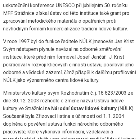
uskutečnění konference UNESCO při jubilejním 50. ročníku
MFF Strážnice získal ústav od této instituce také grant pro
zpracování metodického materiálu o opatřeních proti
nevhodným formám komercializace tradiční lidové kultury.
V roce 1997 byl do funkce ředitele NÚLK jmenován Jan Krist.
Svým nástupem plynule navázal na odborné směřování
instituce, které před ním formoval Josef Jančář. J. Krist
pokračoval v rozvoji klíčových činností ústavu, posiloval jeho
odborné a vědecké zázemí, čímž přispěl k dalšímu profilování
NÚLK jako významného centra lidové kultury.
Ministerstvo kultury svým Rozhodnutím č. j. 18 823/2003 ze
dne 30. 12. 2003 rozhodlo o změně názvu Ústavu lidové
kultury ve Strážnici na
Národní ústav lidové kultury
(NÚLK).
Současně byla Zřizovací listina s účinností od 1. 1. 2004
doplněna o pověření ústavu funkcí národního odborného
pracoviště, které vykonává informační, vzdělávací a