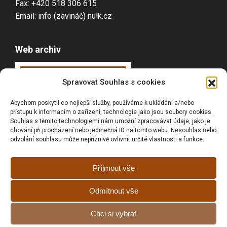
Fax: +420 518 306 615
Email: info (zavináč) nulk.cz
Web archiv
Webarchiv
ováno
Spravovat Souhlas s cookies
Národní knihovnou
Abychom poskytli co nejlepší služby, používáme k ukládání a/nebo
ČR
přístupu k informacím o zařízení, technologie jako jsou soubory cookies.
Souhlas s těmito technologiemi nám umožní zpracovávat údaje, jako je
chování při procházení nebo jedinečná ID na tomto webu. Nesouhlas nebo
odvolání souhlasu může nepříznivě ovlivnit určité vlastnosti a funkce.
Vyhledávání
Příjmout vše
Odmítnout vše
Prohlášní o přístupnosti
Chci si vybrat
Zásady cookies (EU)