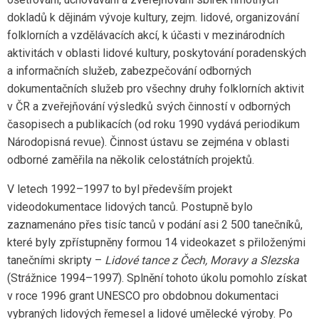
dokladů k dějinám vývoje kultury, zejm. lidové, organizování
folklorních a vzdělávacích akcí, k účasti v mezinárodních
aktivitách v oblasti lidové kultury, poskytování poradenských
a informačních služeb, zabezpečování odborných
dokumentačních služeb pro všechny druhy folklorních aktivit
v ČR a zveřejňování výsledků svých činností v odborných
časopisech a publikacích (od roku 1990 vydává periodikum
Národopisná revue). Činnost ústavu se zejména v oblasti
odborné zaměřila na několik celostátních projektů.
V letech 1992–1997 to byl především projekt
videodokumentace lidových tanců. Postupně bylo
zaznamenáno přes tisíc tanců v podání asi 2 500 tanečníků,
které byly zpřístupněny formou 14 videokazet s přiloženými
tanečními skripty –
Lidové tance z Čech, Moravy a Slezska
(Strážnice 1994–1997). Splnění tohoto úkolu pomohlo získat
v roce 1996 grant UNESCO pro obdobnou dokumentaci
vybraných lidových řemesel a lidové umělecké výroby. Po