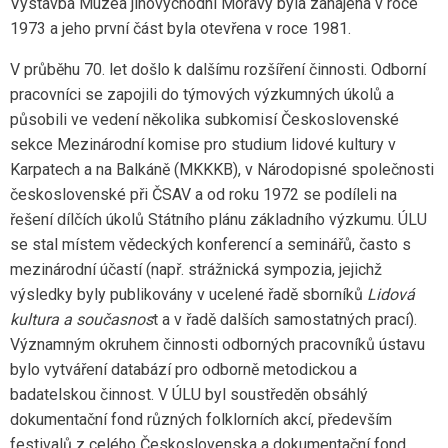
Výstavba Muzea jihovýchodní Moravy byla zahájena v roce
1973 a jeho první část byla otevřena v roce 1981.
V průběhu 70. let došlo k dalšímu rozšíření činnosti. Odborní
pracovníci se zapojili do týmových výzkumných úkolů a
působili ve vedení několika subkomisí Československé
sekce Mezinárodní komise pro studium lidové kultury v
Karpatech a na Balkáně (MKKKB), v Národopisné společnosti
československé při ČSAV a od roku 1972 se podíleli na
řešení dílčích úkolů Státního plánu základního výzkumu. ÚLU
se stal místem vědeckých konferencí a seminářů, často s
mezinárodní účastí (např. strážnická sympozia, jejichž
výsledky byly publikovány v ucelené řadě sborníků
Lidová
kultura a současnos
t a v řadě dalších samostatných prací).
Významným okruhem činnosti odborných pracovníků ústavu
bylo vytváření databází pro odborně metodickou a
badatelskou činnost. V ÚLU byl soustředěn obsáhlý
dokumentační fond různých folklorních akcí, především
festivalů z celého Československa a dokumentační fond