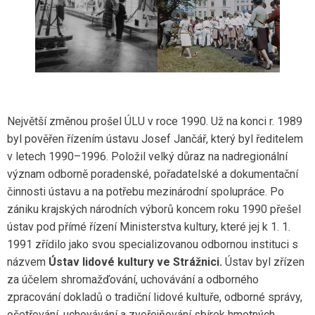
Největší změnou prošel ÚLU v roce 1990. Už na konci r. 1989
byl pověřen řízením ústavu Josef Jančář, který byl ředitelem
v letech 1990–1996. Položil velký důraz na nadregionální
význam odborně poradenské, pořadatelské a dokumentační
činnosti ústavu a na potřebu mezinárodní spolupráce. Po
zániku krajských národních výborů koncem roku 1990 přešel
ústav pod přímé řízení Ministerstva kultury, které jej k 1. 1.
1991 zřídilo jako svou specializovanou odbornou instituci s
názvem
Ústav lidové kultury ve Strážnici.
Ústav byl zřízen
za účelem shromažďování, uchovávání a odborného
zpracování dokladů o tradiční lidové kultuře, odborné správy,
ošetřování, uchovávání a zveřejňování sbírek hmotných