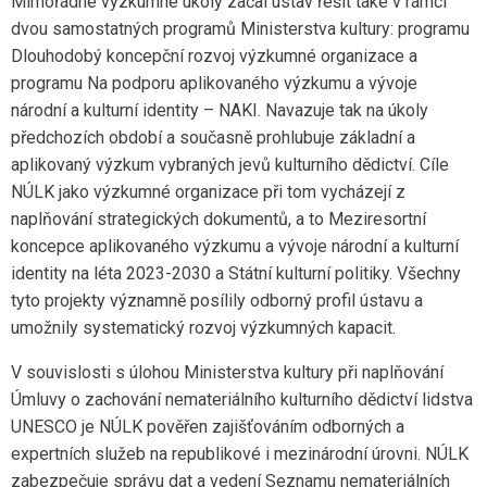
Mimořádné výzkumné úkoly začal ústav řešit také v rámci
dvou samostatných programů Ministerstva kultury: programu
Dlouhodobý koncepční rozvoj výzkumné organizace a
programu Na podporu aplikovaného výzkumu a vývoje
národní a kulturní identity – NAKI. Navazuje tak na úkoly
předchozích období a současně prohlubuje základní a
aplikovaný výzkum vybraných jevů kulturního dědictví. Cíle
NÚLK jako výzkumné organizace při tom vycházejí z
naplňování strategických dokumentů, a to Meziresortní
koncepce aplikovaného výzkumu a vývoje národní a kulturní
identity na léta 2023-2030 a Státní kulturní politiky. Všechny
tyto projekty významně posílily odborný profil ústavu a
umožnily systematický rozvoj výzkumných kapacit.
V souvislosti s úlohou Ministerstva kultury při naplňování
Úmluvy o zachování nemateriálního kulturního dědictví lidstva
UNESCO je NÚLK pověřen zajišťováním odborných a
expertních služeb na republikové i mezinárodní úrovni. NÚLK
zabezpečuje správu dat a vedení Seznamu nemateriálních