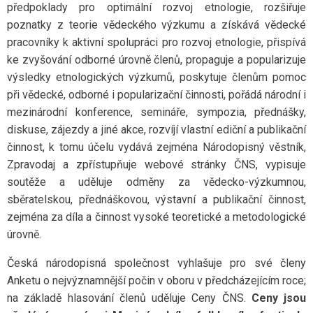
předpoklady pro optimální rozvoj etnologie, rozšiřuje
poznatky z teorie vědeckého výzkumu a získává vědecké
pracovníky k aktivní spolupráci pro rozvoj etnologie, přispívá
ke zvyšování odborné úrovně členů, propaguje a popularizuje
výsledky etnologických výzkumů, poskytuje členům pomoc
při vědecké, odborné i popularizační činnosti, pořádá národní i
mezinárodní konference, semináře, sympozia, přednášky,
diskuse, zájezdy a jiné akce, rozvíjí vlastní ediční a publikační
činnost, k tomu účelu vydává zejména Národopisný věstník,
Zpravodaj a zpřístupňuje webové stránky ČNS, vypisuje
soutěže a uděluje odměny za vědecko-výzkumnou,
sběratelskou, přednáškovou, výstavní a publikační činnost,
zejména za díla a činnost vysoké teoretické a metodologické
úrovně.
Česká národopisná společnost vyhlašuje pro své členy
Anketu o nejvýznamnější počin v oboru v předcházejícím roce;
na základě hlasování členů uděluje Ceny ČNS.
Ceny jsou