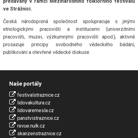
předávány v rámci Mezinárodního folklorního festivalu
ve Strážnici.
Česká národopisná společnost spolupracuje s jinými
etnologickými pracovišti a institucemi (univerzitními
pracovišti, muzei, výzkumnými pracovišti apod.), aktivně
prosazuje principy svobodného vědeckého bádání,
publikování a otevřené vědecké diskuse.
Naše portály
festivalstraznice.cz
lidovakultura.cz
lidovaremesla.cz
panstvistraznice.cz
revue.nulk.cz
skanzenstraznice.cz