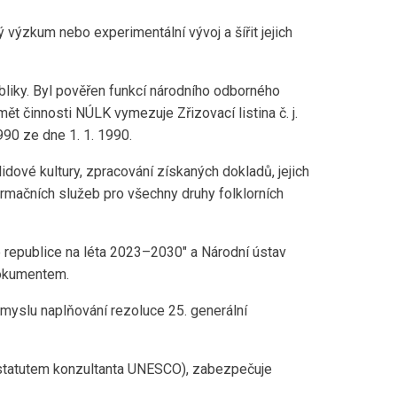
 výzkum nebo experimentální vývoj a šířit jejich
liky. Byl pověřen funkcí národního odborného
mět činnosti NÚLK vymezuje Zřizovací listina č. j.
990 ze dne 1. 1. 1990.
lidové kultury, zpracování získaných dokladů, jejich
ormačních služeb pro všechny druhy folklorních
é republice na léta 2023–2030″ a Národní ústav
dokumentem.
 smyslu naplňování rezoluce 25. generální
e statutem konzultanta UNESCO), zabezpečuje