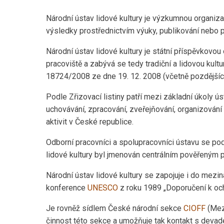
Národní ústav lidové kultury je výzkumnou organizac
výsledky prostřednictvím výuky, publikování nebo p
Národní ústav lidové kultury je státní příspěvkovou 
pracoviště a zabývá se tedy tradiční a lidovou kultu
18724/2008 ze dne 19. 12. 2008 (včetně pozdějších d
Podle Zřizovací listiny patří mezi základní úkoly ús
uchovávání, zpracování, zveřejňování, organizování
aktivit v České republice.
Odborní pracovníci a spolupracovníci ústavu se pod
lidové kultury byl jmenován centrálním pověřeným p
Národní ústav lidové kultury se zapojuje i do mezin
konference
UNESCO
z roku 1989 „Doporučení k ochra
Je rovněž sídlem České národní sekce
CIOFF
(Mezi
činnost této sekce a umožňuje tak kontakt s devad