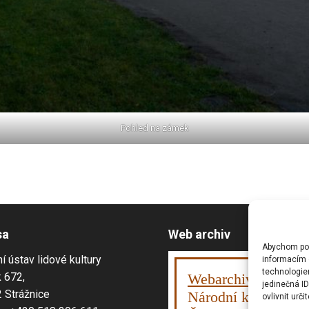
Pohled na zámek
sa
Web archiv
Abychom posk
í ústav lidové kultury
informacím o
technologie
 672,
Webarchiv
ováno
jedinečná I
 Strážnice
Národní knihovnou
ovlivnit urči