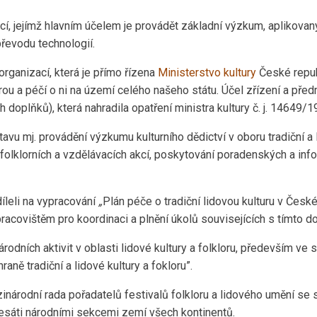
í, jejímž hlavním účelem je provádět základní výzkum, aplikovaný
řevodu technologií.
organizací, která je přímo řízena
Ministerstvo kultury
České repub
rou a péčí o ni na území celého našeho státu. Účel zřízení a před
oplňků), která nahradila opatření ministra kultury č. j. 14649/1
tavu mj. provádění výzkumu kulturního dědictví v oboru tradiční a 
 folklorních a vzdělávacích akcí, poskytování poradenských a inf
íleli na vypracování
„
Plán péče o tradiční lidovou kulturu v Česk
racovištěm pro koordinaci a plnění úkolů souvisejících s tímto 
árodních aktivit v oblasti lidové kultury a folkloru, především ve
ně tradiční a lidové kultury a fokloru”.
národní rada pořadatelů festivalů folkloru a lidového umění s
esáti národními sekcemi zemí všech kontinentů.