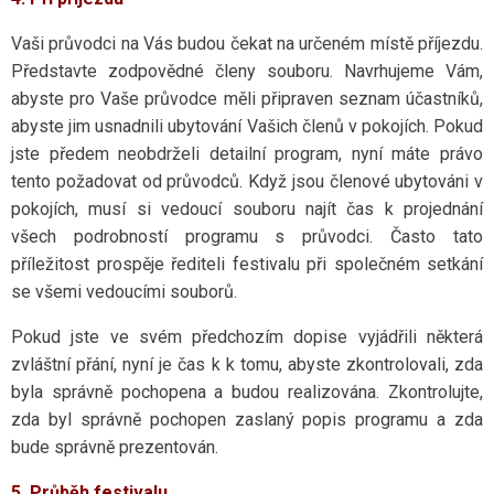
Vaši průvodci na Vás budou čekat na určeném místě příjezdu.
Představte zodpovědné členy souboru. Navrhujeme Vám,
abyste pro Vaše průvodce měli připraven seznam účastníků,
abyste jim usnadnili ubytování Vašich členů v pokojích. Pokud
jste předem neobdrželi detailní program, nyní máte právo
tento požadovat od průvodců. Když jsou členové ubytováni v
pokojích, musí si vedoucí souboru najít čas k projednání
všech podrobností programu s průvodci. Často tato
příležitost prospěje řediteli festivalu při společném setkání
se všemi vedoucími souborů.
Pokud jste ve svém předchozím dopise vyjádřili některá
zvláštní přání, nyní je čas k k tomu, abyste zkontrolovali, zda
byla správně pochopena a budou realizována. Zkontrolujte,
zda byl správně pochopen zaslaný popis programu a zda
bude správně prezentován.
5. Průběh festivalu