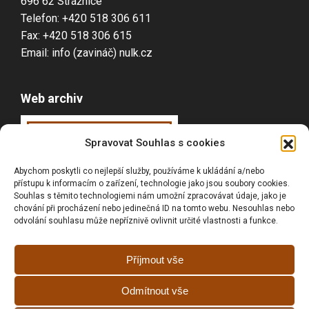
696 62 Strážnice
Telefon: +420 518 306 611
Fax: +420 518 306 615
Email: info (zavináč) nulk.cz
Web archiv
Webarchiv
ováno
Spravovat Souhlas s cookies
Národní knihovnou
Abychom poskytli co nejlepší služby, používáme k ukládání a/nebo
ČR
přístupu k informacím o zařízení, technologie jako jsou soubory cookies.
Souhlas s těmito technologiemi nám umožní zpracovávat údaje, jako je
chování při procházení nebo jedinečná ID na tomto webu. Nesouhlas nebo
odvolání souhlasu může nepříznivě ovlivnit určité vlastnosti a funkce.
Vyhledávání
Příjmout vše
Odmítnout vše
Prohlášní o přístupnosti