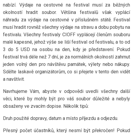
nabízí. Výdaje na cestovné na festival musí za běžných
okolností hradit soubor. Většina festivalů však vyplácí
náhradu za výdaje na cestovné v příslušném státě. Festival
musí hradit rovněž všechny výdaje na stravu a dobu pobytu na
festivalu. Všechny festivaly CIOFF vyplácejí členům souboru
malé kapesné, jehož výše se liší festival od festivalu, a to od
3 do 5 USD na osobu na den, kdy je představení. Pokud
festival trvá déle než 7 dní, je za normálních okolností zahrnut
jeden volný den pro návštěvu památek, výlety nebo nákupy.
Sdělte laskavě organizátorům, co si přejete v tento den vidět
a navštívit.
Navrhujeme Vám, abyste v odpovědi uvedli všechny další
věci, které by mohly být pro váš soubor důležité a nebyly
obsaženy ve zvacím dopise. Několik tipů:
Druh použité dopravy, datum a místo příjezdu a odjezdu.
Přesný počet účastníků, který nesmí být překročen! Pokud