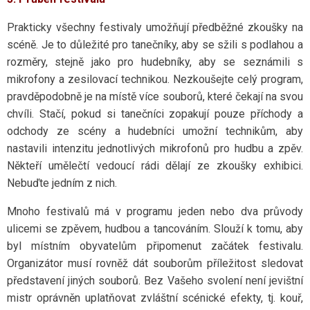
Prakticky všechny festivaly umožňují předběžné zkoušky na
scéně. Je to důležité pro tanečníky, aby se sžili s podlahou a
rozměry, stejně jako pro hudebníky, aby se seznámili s
mikrofony a zesilovací technikou. Nezkoušejte celý program,
pravděpodobně je na místě více souborů, které čekají na svou
chvíli. Stačí, pokud si tanečníci zopakují pouze příchody a
odchody ze scény a hudebníci umožní technikům, aby
nastavili intenzitu jednotlivých mikrofonů pro hudbu a zpěv.
Někteří umělečtí vedoucí rádi dělají ze zkoušky exhibici.
Nebuďte jedním z nich.
Mnoho festivalů má v programu jeden nebo dva průvody
ulicemi se zpěvem, hudbou a tancováním. Slouží k tomu, aby
byl místním obyvatelům připomenut začátek festivalu.
Organizátor musí rovněž dát souborům příležitost sledovat
představení jiných souborů. Bez Vašeho svolení není jevištní
mistr oprávněn uplatňovat zvláštní scénické efekty, tj. kouř,