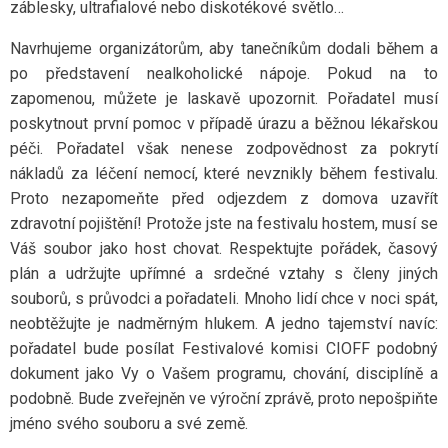
záblesky, ultrafialové nebo diskotékové světlo…
Navrhujeme organizátorům, aby tanečníkům dodali během a
po představení nealkoholické nápoje. Pokud na to
zapomenou, můžete je laskavě upozornit. Pořadatel musí
poskytnout první pomoc v případě úrazu a běžnou lékařskou
péči. Pořadatel však nenese zodpovědnost za pokrytí
nákladů za léčení nemocí, které nevznikly během festivalu.
Proto nezapomeňte před odjezdem z domova uzavřít
zdravotní pojištění! Protože jste na festivalu hostem, musí se
Váš soubor jako host chovat. Respektujte pořádek, časový
plán a udržujte upřímné a srdečné vztahy s členy jiných
souborů, s průvodci a pořadateli. Mnoho lidí chce v noci spát,
neobtěžujte je nadměrným hlukem. A jedno tajemství navíc:
pořadatel bude posílat Festivalové komisi CIOFF podobný
dokument jako Vy o Vašem programu, chování, disciplíně a
podobně. Bude zveřejněn ve výroční zprávě, proto nepošpiňte
jméno svého souboru a své země.