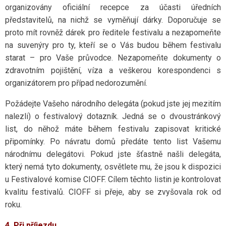
organizovány oficiální recepce za účasti úředních
představitelů, na nichž se vyměňují dárky. Doporučuje se
proto mít rovněž dárek pro ředitele festivalu a nezapomeňte
na suvenýry pro ty, kteří se o Vás budou během festivalu
starat – pro Vaše průvodce. Nezapomeňte dokumenty o
zdravotním pojištění, víza a veškerou korespondenci s
organizátorem pro případ nedorozumění.
Požádejte Vašeho národního delegáta (pokud jste jej mezitím
nalezli) o festivalový dotazník. Jedná se o dvoustránkový
list, do něhož máte během festivalu zapisovat kritické
připomínky. Po návratu domů předáte tento list Vašemu
národnímu delegátovi. Pokud jste šťastně našli delegáta,
který nemá tyto dokumenty, osvětlete mu, že jsou k dispozici
u Festivalové komise CIOFF. Cílem těchto listin je kontrolovat
kvalitu festivalů. CIOFF si přeje, aby se zvyšovala rok od
roku.
4. Při příjezdu