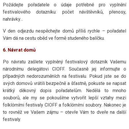
Požádejte pořadatele o údaje potřebné pro vyplnění
festivalového dotazníku: počet návštěvníků, přenosy,
nahrávky…
V den odjezdu nespěchejte domů příliš rychle – pořadatel
Vám dá na cestu oběd ve formě studeného balíčku.
6. Návrat domů
Po návratu zašlete vyplněný festivalový dotazník Vašemu
národnímu delegátovi CIOFF. Současně jej informujte o
případných nedorozuměních na festivalu. Pokud jste se do
svých domovů vrátili bezpečně a šťastně, pokuste se napsat
krátký děkovný dopis pořadatelům. Nedělá to mnoho
souborů, ale my se pokoušíme vytvořit lepší vztahy mezi
folklórními festivaly CIOFF a folklórními soubory. Nakonec je
to rovněž ve Vašem zájmu – otevře Vám to dveře na další
festivaly.