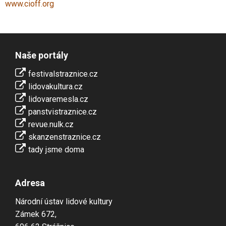
www.cioff.org
Naše portály
festivalstraznice.cz
lidovakultura.cz
lidovaremesla.cz
panstvistraznice.cz
revue.nulk.cz
skanzenstraznice.cz
tady jsme doma
Adresa
Národní ústav lidové kultury
Zámek 672,