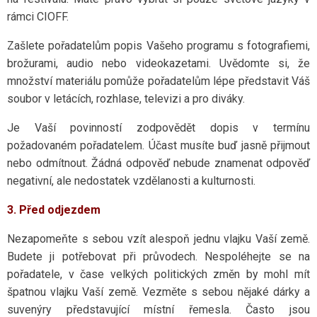
rámci CIOFF.
Zašlete pořadatelům popis Vašeho programu s fotografiemi,
brožurami, audio nebo videokazetami. Uvědomte si, že
množství materiálu pomůže pořadatelům lépe představit Váš
soubor v letácích, rozhlase, televizi a pro diváky.
Je Vaší povinností zodpovědět dopis v termínu
požadovaném pořadatelem. Účast musíte buď jasně přijmout
nebo odmítnout. Žádná odpověď nebude znamenat odpověď
negativní, ale nedostatek vzdělanosti a kulturnosti.
3. Před odjezdem
Nezapomeňte s sebou vzít alespoň jednu vlajku Vaší země.
Budete ji potřebovat při průvodech. Nespoléhejte se na
pořadatele, v čase velkých politických změn by mohl mít
špatnou vlajku Vaší země. Vezměte s sebou nějaké dárky a
suvenýry představující místní řemesla. Často jsou