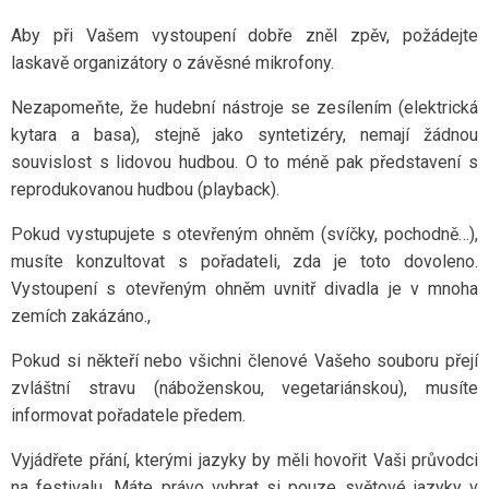
Aby při Vašem vystoupení dobře zněl zpěv, požádejte
laskavě organizátory o závěsné mikrofony.
Nezapomeňte, že hudební nástroje se zesílením (elektrická
kytara a basa), stejně jako syntetizéry, nemají žádnou
souvislost s lidovou hudbou. O to méně pak představení s
reprodukovanou hudbou (playback).
Pokud vystupujete s otevřeným ohněm (svíčky, pochodně…),
musíte konzultovat s pořadateli, zda je toto dovoleno.
Vystoupení s otevřeným ohněm uvnitř divadla je v mnoha
zemích zakázáno.,
Pokud si někteří nebo všichni členové Vašeho souboru přejí
zvláštní stravu (náboženskou, vegetariánskou), musíte
informovat pořadatele předem.
Vyjádřete přání, kterými jazyky by měli hovořit Vaši průvodci
na festivalu. Máte právo vybrat si pouze světové jazyky v