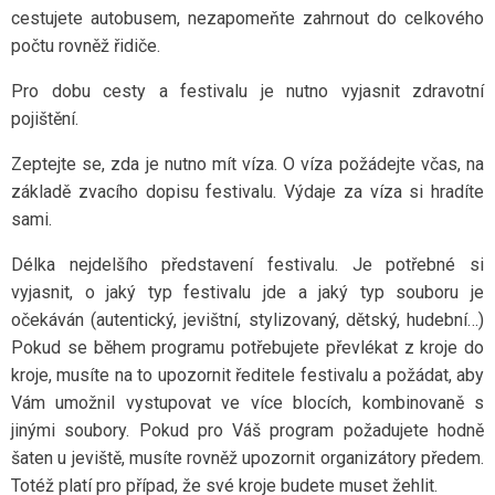
cestujete autobusem, nezapomeňte zahrnout do celkového
počtu rovněž řidiče.
Pro dobu cesty a festivalu je nutno vyjasnit zdravotní
pojištění.
Zeptejte se, zda je nutno mít víza. O víza požádejte včas, na
základě zvacího dopisu festivalu. Výdaje za víza si hradíte
sami.
Délka nejdelšího představení festivalu. Je potřebné si
vyjasnit, o jaký typ festivalu jde a jaký typ souboru je
očekáván (autentický, jevištní, stylizovaný, dětský, hudební…)
Pokud se během programu potřebujete převlékat z kroje do
kroje, musíte na to upozornit ředitele festivalu a požádat, aby
Vám umožnil vystupovat ve více blocích, kombinovaně s
jinými soubory. Pokud pro Váš program požadujete hodně
šaten u jeviště, musíte rovněž upozornit organizátory předem.
Totéž platí pro případ, že své kroje budete muset žehlit.