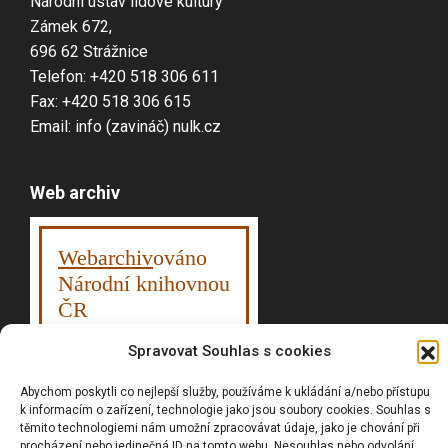
Národní ústav lidové kultury
Zámek 672,
696 62 Strážnice
Telefon: +420 518 306 611
Fax: +420 518 306 615
Email: info (zavináč) nulk.cz
Web archiv
Webarchiv
ováno
Národní knihovnou
ČR
Spravovat Souhlas s cookies
Abychom poskytli co nejlepší služby, používáme k ukládání a/nebo přístupu
Vyhledávání
k informacím o zařízení, technologie jako jsou soubory cookies. Souhlas s
těmito technologiemi nám umožní zpracovávat údaje, jako je chování při
procházení nebo jedinečná ID na tomto webu. Nesouhlas nebo odvolání