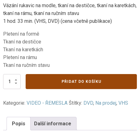
Vázání rukavic na modle, tkaní na destičce, tkaní na karetkách,
tkaní na rámu, tkaní na ručním stavu
1 hod. 33 min. (VHS, DVD) (cena včetně publikace)
Pletení na formě
Tkaní na destičce
Tkaní na karetkách
Pletení na rámu
Tkaní na ručním stavu
IV.
PŘIDAT DO KOŠÍKU
Textilní
techniky
1.
Kategorie:
VIDEO - ŘEMESLA
Štítky:
DVD
,
Na prodej
,
VHS
část
množství
Popis
Další informace