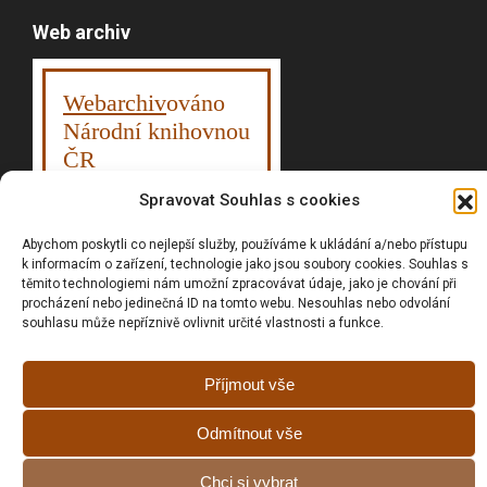
Web archiv
Webarchiv
ováno
Národní knihovnou
ČR
Spravovat Souhlas s cookies
Abychom poskytli co nejlepší služby, používáme k ukládání a/nebo přístupu
Vyhledávání
k informacím o zařízení, technologie jako jsou soubory cookies. Souhlas s
těmito technologiemi nám umožní zpracovávat údaje, jako je chování při
procházení nebo jedinečná ID na tomto webu. Nesouhlas nebo odvolání
souhlasu může nepříznivě ovlivnit určité vlastnosti a funkce.
Prohlášní o přístupnosti
Příjmout vše
Zásady cookies (EU)
GDPR
Odmítnout vše
Chci si vybrat