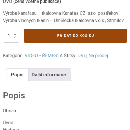
DVD (cena včetně publikace)
Výroba kanafasu – tkalcovna Kanafas CZ, s.r.o. postřekov
Výroba vlněných tkanin – Umělecká tkalcovna v.o.s., Strmilov
IV.
PŘIDAT DO KOŠÍKU
Textilní
techniky
5.
Kategorie:
VIDEO - ŘEMESLA
Štítky:
DVD
,
Na prodej
část
množství
Popis
Další informace
Popis
Obsah:
Úvod
Historie