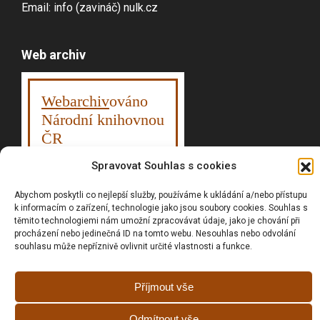
Email: info (zavináč) nulk.cz
Web archiv
Webarchiv
ováno
Národní knihovnou
ČR
Spravovat Souhlas s cookies
Abychom poskytli co nejlepší služby, používáme k ukládání a/nebo přístupu
Vyhledávání
k informacím o zařízení, technologie jako jsou soubory cookies. Souhlas s
těmito technologiemi nám umožní zpracovávat údaje, jako je chování při
procházení nebo jedinečná ID na tomto webu. Nesouhlas nebo odvolání
souhlasu může nepříznivě ovlivnit určité vlastnosti a funkce.
Prohlášní o přístupnosti
Příjmout vše
Zásady cookies (EU)
GDPR
Odmítnout vše