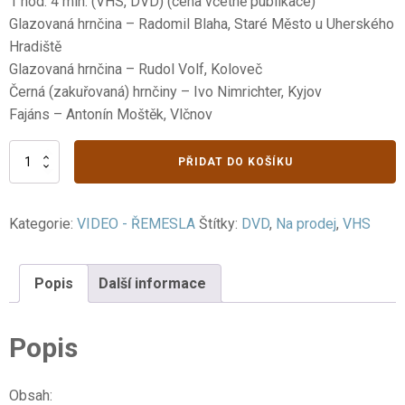
1 hod. 4 min. (VHS, DVD) (cena včetně publikace)
Glazovaná hrnčina – Radomil Blaha, Staré Město u Uherského
Hradiště
Glazovaná hrnčina – Rudol Volf, Koloveč
Černá (zakuřovaná) hrnčiny – Ivo Nimrichter, Kyjov
Fajáns – Antonín Moštěk, Vlčnov
I.
PŘIDAT DO KOŠÍKU
Lidová
keramika
1.
Kategorie:
VIDEO - ŘEMESLA
Štítky:
DVD
,
Na prodej
,
VHS
část
množství
Popis
Další informace
Popis
Obsah: