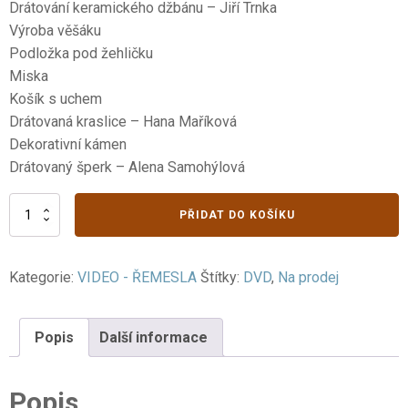
Drátování keramického džbánu – Jiří Trnka
Výroba věšáku
Podložka pod žehličku
Miska
Košík s uchem
Drátovaná kraslice – Hana Maříková
Dekorativní kámen
Drátovaný šperk – Alena Samohýlová
VII.
PŘIDAT DO KOŠÍKU
Práce
z
kovu
Kategorie:
VIDEO - ŘEMESLA
Štítky:
DVD
,
Na prodej
3.
část
množství
Popis
Další informace
Popis