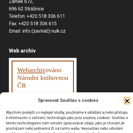
Zámek 672,
696 62 Strážnice
Telefon: +420 518 306 611
Fax: +420 518 306 615
Email: info (zavináč) nulk.cz
Web archiv
Webarchiv
ováno
Národní knihovnou
ČR
Spravovat Souhlas s cookies
Abychom poskytli co nejlepší služby, používáme k ukládání a/nebo přístupu
Vyhledávání
k informacím o zařízení, technologie jako jsou soubory cookies. Souhlas s
těmito technologiemi nám umožní zpracovávat údaje, jako je chování při
procházení nebo jedinečná ID na tomto webu. Nesouhlas nebo odvolání