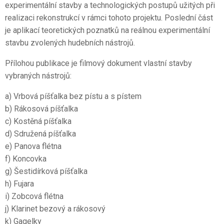
experimentální stavby a technologických postupů užitých při
realizaci rekonstrukcí v rámci tohoto projektu. Poslední část
je aplikací teoretických poznatků na reálnou experimentální
stavbu zvolených hudebních nástrojů.
Přílohou publikace je filmový dokument vlastní stavby
vybraných nástrojů:
a) Vrbová píšťalka bez pístu a s pístem
b) Rákosová píšťalka
c) Kostěná píšťalka
d) Sdružená píšťalka
e) Panova flétna
f) Koncovka
g) Šestidírková píšťalka
h) Fujara
i) Zobcová flétna
j) Klarinet bezový a rákosový
k) Gagelky