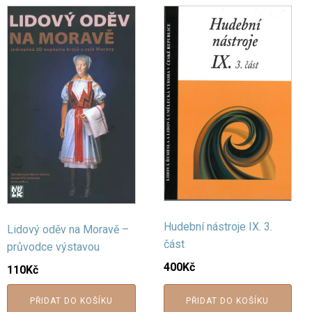
Hudební nástroje IX. 3.
Lidový oděv na Moravě –
část
průvodce výstavou
400
Kč
110
Kč
PŘIDAT DO KOŠÍKU
PŘIDAT DO KOŠÍKU