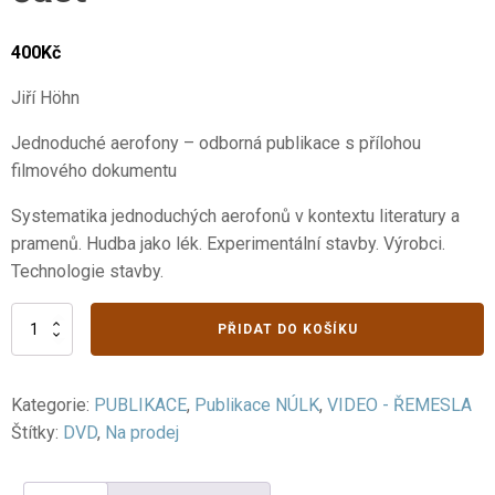
400
Kč
Jiří Höhn
Jednoduché aerofony – odborná publikace s přílohou
filmového dokumentu
Systematika jednoduchých aerofonů v kontextu literatury a
pramenů. Hudba jako lék. Experimentální stavby. Výrobci.
Technologie stavby.
Hudební
PŘIDAT DO KOŠÍKU
nástroje
IX.
4.
Kategorie:
PUBLIKACE
,
Publikace NÚLK
,
VIDEO - ŘEMESLA
část
množství
Štítky:
DVD
,
Na prodej