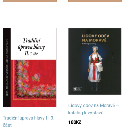
Lidový oděv na Moravě –
katalog k výstavě
Tradiční úprava hlavy II. 3.
180
Kč
část