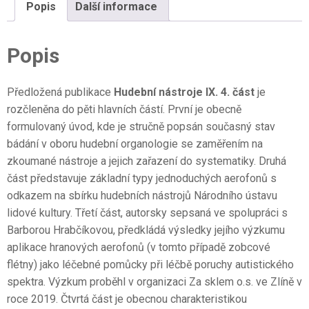
Popis
Další informace
Popis
Předložená publikace
Hudební nástroje IX. 4. část
je
rozčleněna do pěti hlavních částí. První je obecně
formulovaný úvod, kde je stručně popsán současný stav
bádání v oboru hudební organologie se zaměřením na
zkoumané nástroje a jejich zařazení do systematiky. Druhá
část představuje základní typy jednoduchých aerofonů s
odkazem na sbírku hudebních nástrojů Národního ústavu
lidové kultury. Třetí část, autorsky sepsaná ve spolupráci s
Barborou Hrabčíkovou, předkládá výsledky jejího výzkumu
aplikace hranových aerofonů (v tomto případě zobcové
flétny) jako léčebné pomůcky při léčbě poruchy autistického
spektra. Výzkum proběhl v organizaci Za sklem o.s. ve Zlíně v
roce 2019. Čtvrtá část je obecnou charakteristikou