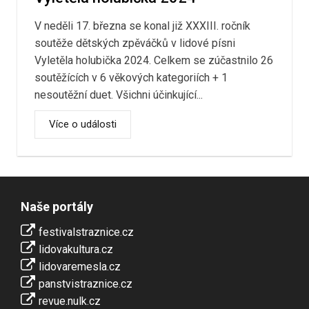
V neděli 17. března se konal již XXXIII. ročník
soutěže dětských zpěváčků v lidové písni
Vyletěla holubička 2024. Celkem se zúčastnilo 26
soutěžících v 6 věkových kategoriích + 1
nesoutěžní duet. Všichni účinkující...
Více o události
Naše portály
festivalstraznice.cz
lidovakultura.cz
lidovaremesla.cz
panstvistraznice.cz
revue.nulk.cz