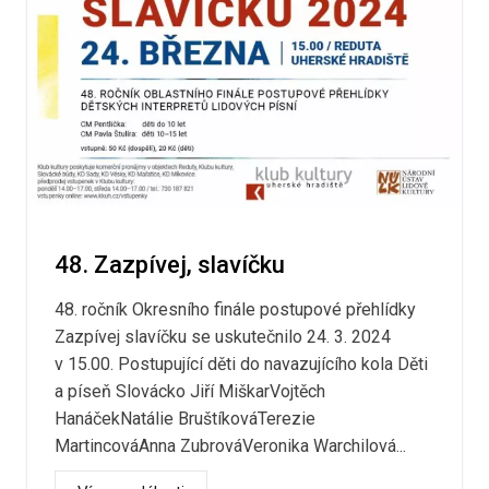
48. Zazpívej, slavíčku
48. ročník Okresního finále postupové přehlídky
Zazpívej slavíčku se uskutečnilo 24. 3. 2024
v 15.00. Postupující děti do navazujícího kola Děti
a píseň Slovácko Jiří MiškarVojtěch
HanáčekNatálie BruštíkováTerezie
MartincováAnna ZubrováVeronika Warchilová...