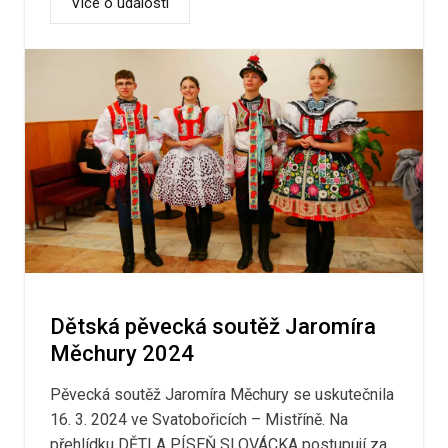
Více o události
Dětská pěvecká soutěž Jaromíra
Měchury 2024
Pěvecká soutěž Jaromíra Měchury se uskutečnila
16. 3. 2024 ve Svatobořicích – Mistříně. Na
přehlídku DĚTI A PÍSEŇ SLOVÁCKA postupují za