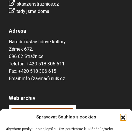
skanzenstraznice.cz
tady jsme doma
Adresa
Národní ústav lidové kultury
Zámek 672,
696 62 Strážnice
Telefon: +420 518 306 611
Fax: +420 518 306 615
Email: info (zavináč) nulk.cz
Web archiv
Webarchiv
ováno
Spravovat Souhlas s cookies
Národní knihovnou
Abychom poskytli co nejlepší služby, používáme k ukládání a/nebo