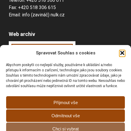
Telefon: +420 518 306 611
Fax: +420 518 306 615
Email: info (zavináč) nulk.cz
Web archiv
Webarchiv
ováno
Spravovat Souhlas s cookies
Národní knihovnou
Abychom poskytli co nejlepší služby, používáme k ukládání a/nebo
ČR
přístupu k informacím o zařízení, technologie jako jsou soubory cookies.
Souhlas s těmito technologiemi nám umožní zpracovávat údaje, jako je
chování při procházení nebo jedinečná ID na tomto webu. Nesouhlas nebo
odvolání souhlasu může nepříznivě ovlivnit určité vlastnosti a funkce.
Vyhledávání
Příjmout vše
Odmítnout vše
Prohlášní o přístupnosti
Chci si vybrat
Zásady cookies (EU)