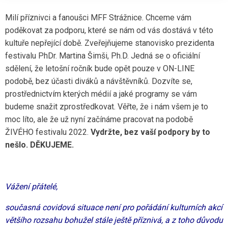
Milí příznivci a fanoušci MFF Strážnice. Chceme vám
poděkovat za podporu, které se nám od vás dostává v této
kultuře nepřející době. Zveřejňujeme stanovisko prezidenta
festivalu PhDr. Martina Šimši, Ph.D. Jedná se o oficiální
sdělení, že letošní ročník bude opět pouze v ON-LINE
podobě, bez účasti diváků a návštěvníků. Dozvíte se,
prostřednictvím kterých médií a jaké programy se vám
budeme snažit zprostředkovat. Věřte, že i nám všem je to
moc líto, ale že už nyní začínáme pracovat na podobě
ŽIVÉHO festivalu 2022.
Vydržte, bez vaší podpory by to
nešlo. DĚKUJEME.
Vážení přátelé,
současná covidová situace není pro pořádání kulturních akcí
většího rozsahu bohužel stále ještě příznivá, a z toho důvodu