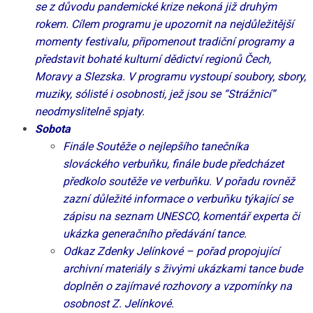
se z důvodu pandemické krize nekoná již druhým
rokem. Cílem programu je upozornit na nejdůležitější
momenty festivalu, připomenout tradiční programy a
představit bohaté kulturní dědictví regionů Čech,
Moravy a Slezska. V programu vystoupí soubory, sbory,
muziky, sólisté i osobnosti, jež jsou se “Strážnicí”
neodmyslitelně spjaty.
Sobota
Finále Soutěže o nejlepšího tanečníka
slováckého verbuňku, finále bude předcházet
předkolo soutěže ve verbuňku. V pořadu rovněž
zazní důležité informace o verbuňku týkající se
zápisu na seznam UNESCO, komentář experta či
ukázka generačního předávání tance.
Odkaz Zdenky Jelínkové – pořad propojující
archivní materiály s živými ukázkami tance bude
doplněn o zajímavé rozhovory a vzpomínky na
osobnost Z. Jelínkové.