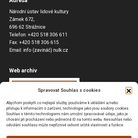
Adresa
Národní ústav lidové kultury
Zámek 672,
696 62 Strážnice
Telefon: +420 518 306 611
Fax: +420 518 306 615
Email: info (zavináč) nulk.cz
Web archiv
Webarchiv
ováno
Spravovat Souhlas s cookies
Národní knihovnou
Abychom poskytli co nejlepší služby, používáme k ukládání a/nebo
ČR
přístupu k informacím o zařízení, technologie jako jsou soubory cookies.
Souhlas s těmito technologiemi nám umožní zpracovávat údaje, jako je
chování při procházení nebo jedinečná ID na tomto webu. Nesouhlas nebo
odvolání souhlasu může nepříznivě ovlivnit určité vlastnosti a funkce.
Vyhledávání