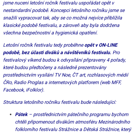
jsme nuceni letošní ročník festivalu uspořádat opět v
nestandardní podobě. Koncepci letošního ročníku jsme se
snažili vypracovat tak, aby se co možná nejvíce přiblížila
klasické podobě festivalu, a zároveň aby byla dodržena
všechna bezpečnostní a hygienická opatření.
Letošní ročník festivalu tedy proběhne
opět v ON-LINE
podobě, bez účasti diváků a návštěvníků festivalu.
Pro
festivalový víkend budou k odvysílání připraveny 4 pořady,
které budou předtočeny a následně prezentovány
prostřednictvím vysílání TV Noe, ČT art, rozhlasových médií
ČRo, Radio Proglas a internetových platforem (web MFF,
Facebook, iFolklor).
Struktura letošního ročníku festivalu bude následující:
Pátek
– p
rostřednictvím pátečního programu bychom
chtěli připomenout divákům atmosféru Mezinárodního
folklorního festivalu Strážnice a Dětská Strážnice, který