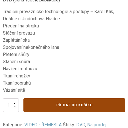
Tradiční provaznické technologie a postupy – Karel Klik,
Deštné u Jindřichova Hradce
Předení na strojku
Stáčení provazu
Zaplétání oka
Spojování nekonečného lana
Pletení šňůry
Stáčení šňůra
Navíjení motouzu
Tkaní rohožky
Tkaní popruhů
Vázání sítě
IV.
PŘIDAT DO KOŠÍKU
Textilní
techniky
6.
Kategorie:
VIDEO - ŘEMESLA
Štítky:
DVD
,
Na prodej
část