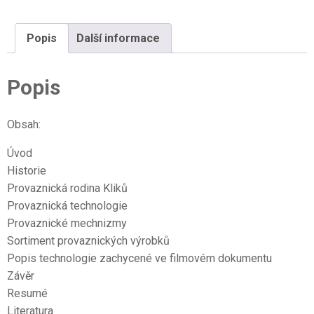
množství
Popis
Další informace
Popis
Obsah:
Úvod
Historie
Provaznická rodina Kliků
Provaznická technologie
Provaznické mechnizmy
Sortiment provaznických výrobků
Popis technologie zachycené ve filmovém dokumentu
Závěr
Resumé
Literatura