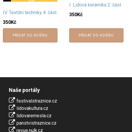
I. Lidová keramika 2. část
IV. Textilní techniky 4. část
350
Kč
350
Kč
PŘIDAT DO KOŠÍKU
PŘIDAT DO KOŠÍKU
Naše portály
festivalstraznice.cz
lidovakultura.cz
lidovaremesla.cz
panstvistraznice.cz
revue.nulk.cz