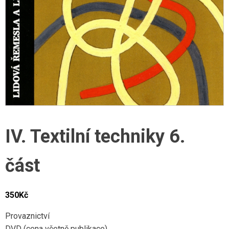
IV. Textilní techniky 6.
část
350
Kč
Provaznictví
DVD (cena včetně publikace)