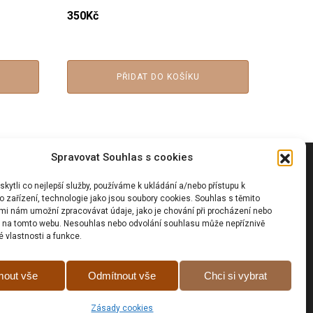
350
Kč
PŘIDAT DO KOŠÍKU
Spravovat Souhlas s cookies
Vyhledávání
ytli co nejlepší služby, používáme k ukládání a/nebo přístupu k
 zařízení, technologie jako jsou soubory cookies. Souhlas s těmito
mi nám umožní zpracovávat údaje, jako je chování při procházení nebo
D na tomto webu. Nesouhlas nebo odvolání souhlasu může nepříznivě
té vlastnosti a funkce.
Prohlášní o přístupnosti
mout vše
Odmítnout vše
Chci si vybrat
Zásady cookies (EU)
GDPR
Zásady cookies