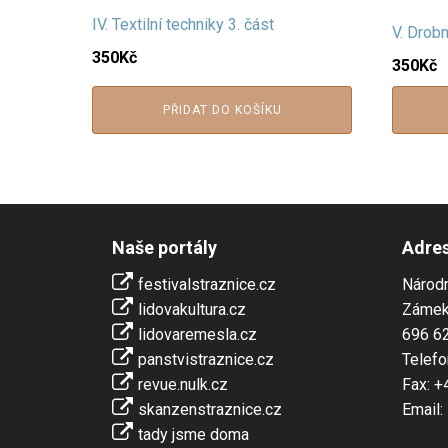
IV. Textilní techniky 3. část
V. Drobn
350
Kč
350
Kč
PŘIDAT DO KOŠÍKU
Naše portály
Adre
festivalstraznice.cz
Národn
lidovakultura.cz
Zámek
lidovaremesla.cz
696 62
panstvistraznice.cz
Telefo
revue.nulk.cz
Fax: +
skanzenstraznice.cz
Email:
tady jsme doma