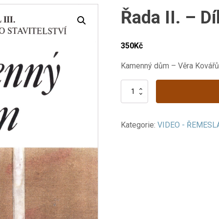
Řada II. – D
350
Kč
Kamenný dům – Věra Kovářů
Řada
II.
-
Díl
Kategorie:
VIDEO - ŘEMESL
III.
Kamenný
dům
množství