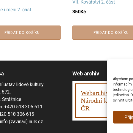
VII. Kovářství 2. část
é umění 2. část
350
Kč
PŘIDAT DO KOŠÍKU
PŘIDAT DO KOŠÍKU
sa
Web archiv
Abychom posk
í ústav lidové kultury
informacím o
technologie
 672,
Webarchiv
ováno
jedinečná I
 Strážnice
Národní knihovnou
ovlivnit urči
n: +420 518 306 611
ČR
420 518 306 615
Příj
 info (zavináč) nulk.cz