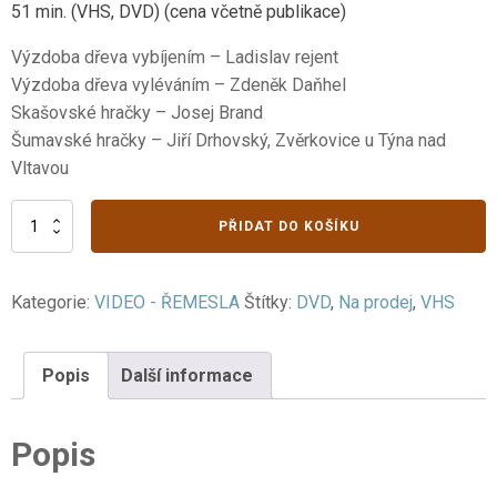
51 min. (VHS, DVD) (cena včetně publikace)
Výzdoba dřeva vybíjením – Ladislav rejent
Výzdoba dřeva vyléváním – Zdeněk Daňhel
Skašovské hračky – Josej Brand
Šumavské hračky – Jiří Drhovský, Zvěrkovice u Týna nad
Vltavou
III.
PŘIDAT DO KOŠÍKU
Práce
ze
dřeva
Kategorie:
VIDEO - ŘEMESLA
Štítky:
DVD
,
Na prodej
,
VHS
2.
část
množství
Popis
Další informace
Popis