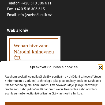
Telefon: +420 518 306 611
Fax: +420 518 306 615
Email: info (zavináč) nulk.cz
Web archiv
Webarchiv
ováno
Národní knihovnou
ČR
Spravovat Souhlas s cookies
Abychom poskytli co nejlepší služby, používáme k ukládání a/nebo přístupu
Vyhledávání
k informacím o zařízení, technologie jako jsou soubory cookies. Souhlas s
těmito technologiemi nám umožní zpracovávat údaje, jako je chování při
procházení nebo jedinečná ID na tomto webu. Nesouhlas nebo odvolání
souhlasu může nepříznivě ovlivnit určité vlastnosti a funkce.
Prohlášní o přístupnosti