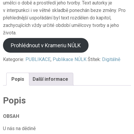
umělci o době a prostředí jeho tvorby. Text autorky je
v interpunkci i ve větné skladbě ponechán beze změny. Pro
přehlednější uspořádání byl text rozdělen do kapitol,
zachycujících vždy určité období umělcovy tvorby a jeho
života.
Prohlédnout v Krameriu NÚLK
Kategorie:
PUBLIKACE
,
Publikace NÚLK
Štítek:
Digitálně
Popis
Další informace
Popis
OBSAH
U nás na dědině