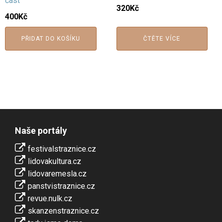
část
320
Kč
400
Kč
PŘIDAT DO KOŠÍKU
ČTĚTE VÍCE
Naše portály
festivalstraznice.cz
lidovakultura.cz
lidovaremesla.cz
panstvistraznice.cz
revue.nulk.cz
skanzenstraznice.cz