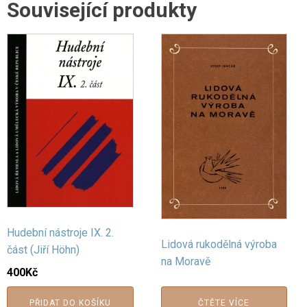
Související produkty
Hudební nástroje IX. 2.
Lidová rukodělná výroba
část (Jiří Höhn)
na Moravě
400
Kč
PŘIDAT DO KOŠÍKU
ČTĚTE VÍCE