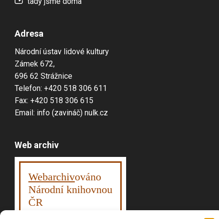
tady jsme doma
Adresa
Národní ústav lidové kultury
Zámek 672,
696 62 Strážnice
Telefon: +420 518 306 611
Fax: +420 518 306 615
Email: info (zavináč) nulk.cz
Web archiv
Webarchiv
ováno
Národní knihovnou
ČR