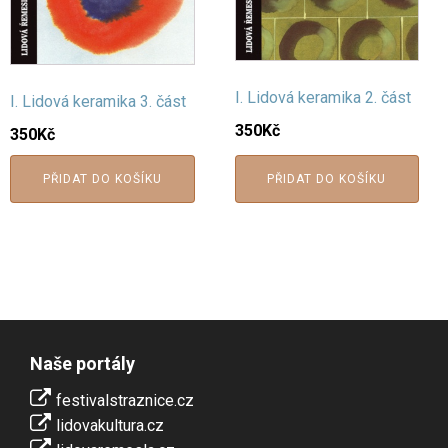
I. Lidová keramika 2. část
I. Lidová keramika 3. část
350
Kč
350
Kč
PŘIDAT DO KOŠÍKU
PŘIDAT DO KOŠÍKU
Naše portály
festivalstraznice.cz
lidovakultura.cz