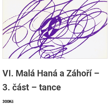
VI. Malá Haná a Záhoří –
3. část – tance
300
Kč