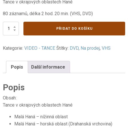
Tance v okrajových oblastech Hané
80 záznamů, délka 2 hod. 20 min. (VHS, DVD)
VI.
PŘIDAT DO KOŠÍKU
Malá
Haná
a
Kategorie:
VIDEO - TANCE
Štítky:
DVD
,
Na prodej
,
VHS
Záhoří
-
3.
část
Popis
Další informace
-
tance
množství
Popis
Obsah:
Tance v okrajových oblastech Hané
Malá Haná – nížinná oblast
Malá Haná – horská oblast (Drahanská vrchovina)