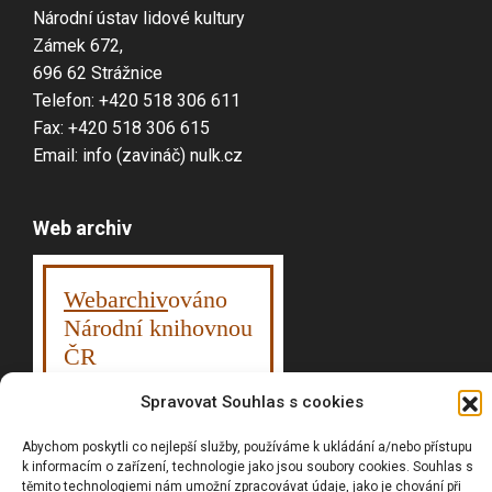
Národní ústav lidové kultury
Zámek 672,
696 62 Strážnice
Telefon: +420 518 306 611
Fax: +420 518 306 615
Email: info (zavináč) nulk.cz
Web archiv
Webarchiv
ováno
Národní knihovnou
ČR
Spravovat Souhlas s cookies
Abychom poskytli co nejlepší služby, používáme k ukládání a/nebo přístupu
Vyhledávání
k informacím o zařízení, technologie jako jsou soubory cookies. Souhlas s
těmito technologiemi nám umožní zpracovávat údaje, jako je chování při