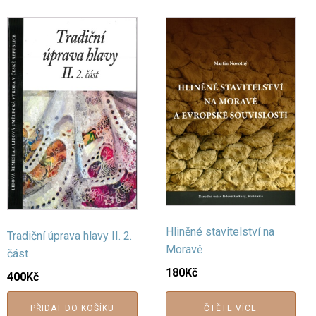
Hliněné stavitelství na
Tradiční úprava hlavy II. 2.
Moravě
část
180
Kč
400
Kč
PŘIDAT DO KOŠÍKU
ČTĚTE VÍCE