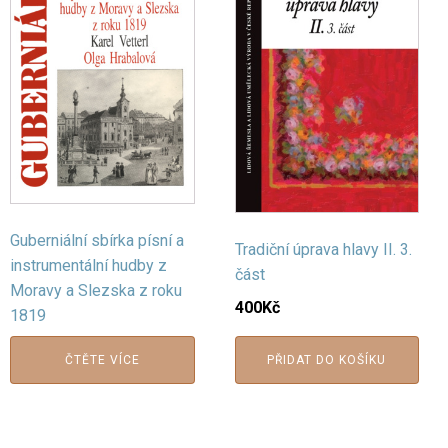
Guberniální sbírka písní a
Tradiční úprava hlavy II. 3.
instrumentální hudby z
část
Moravy a Slezska z roku
400
Kč
1819
ČTĚTE VÍCE
PŘIDAT DO KOŠÍKU