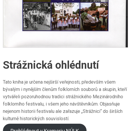
Strážnická ohlédnutí
Tato kniha je určena nejširší veřejnosti, především všem
bývalým i nynějším členům folklorních souborů a skupin, kteří
vytvářeli pozoruhodnou tradici strážnického Mezinárodního
folklorního festivalu, i všem jeho návštěvníkům. Objasňuje
nejenom historii festivalu ale zařazuje „Strážnici“ do širších
kulturně historických souvislostí.
Prohlédnout v Krameriu NÚLK