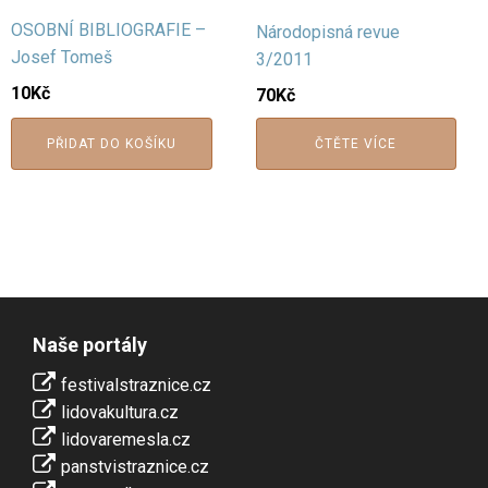
OSOBNÍ BIBLIOGRAFIE –
Národopisná revue
Josef Tomeš
3/2011
10
Kč
70
Kč
PŘIDAT DO KOŠÍKU
ČTĚTE VÍCE
Naše portály
festivalstraznice.cz
lidovakultura.cz
lidovaremesla.cz
panstvistraznice.cz