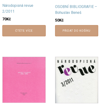
Národopisná revue
OSOBNÍ BIBLIOGRAFIE –
2/2011
Bohuslav Beneš
70
Kč
50
Kč
ČTĚTE VÍCE
PŘIDAT DO KOŠÍKU