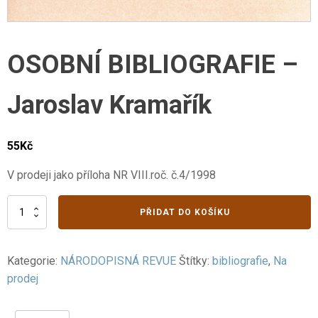
OSOBNÍ BIBLIOGRAFIE –
Jaroslav Kramařík
55
Kč
V prodeji jako příloha NR VIII.roč. č.4/1998
OSOBNÍ
PŘIDAT DO KOŠÍKU
BIBLIOGRAFIE
-
Jaroslav
Kategorie:
NÁRODOPISNÁ REVUE
Štítky:
bibliografie
,
Na
Kramařík
množství
prodej