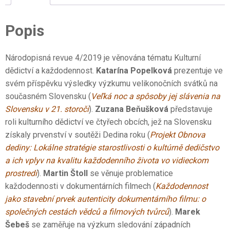
Popis
Národopisná revue 4/2019 je věnována tématu Kulturní
dědictví a každodennost.
Katarína Popelková
prezentuje ve
svém příspěvku výsledky výzkumu velikonočních svátků na
současném Slovensku (
Veľká noc a spôsoby jej slávenia na
Slovensku v 21. storočí
).
Zuzana Beňušková
představuje
roli kulturního dědictví ve čtyřech obcích, jež na Slovensku
získaly prvenství v soutěži Dedina roku (
Projekt Obnova
dediny: Lokálne stratégie starostlivosti o kultúrně dedičstvo
a ich vplyv na kvalitu každodenního života vo vidieckom
prostredí
).
Martin Štoll
se věnuje problematice
každodennosti v dokumentárních filmech (
Každodennost
jako stavební prvek autenticity dokumentárního filmu: o
společných cestách vědců a filmových tvůrců
).
Marek
Šebeš
se zaměřuje na výzkum sledování západních