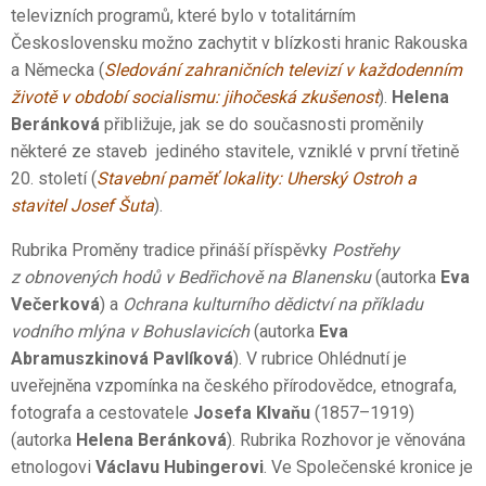
televizních programů, které bylo v totalitárním
Československu možno zachytit v blízkosti hranic Rakouska
a Německa (
Sledování zahraničních televizí v každodenním
životě v období socialismu: jihočeská zkušenost
).
Helena
Beránková
přibližuje, jak se do současnosti proměnily
některé ze staveb jediného stavitele, vzniklé v první třetině
20. století (
Stavební paměť lokality: Uherský Ostroh a
stavitel Josef Šuta
).
Rubrika Proměny tradice přináší příspěvky
Postřehy
z obnovených hodů v Bedřichově na Blanensku
(autorka
Eva
Večerková
) a
Ochrana kulturního dědictví na příkladu
vodního mlýna v Bohuslavicích
(autorka
Eva
Abramuszkinová Pavlíková
). V rubrice Ohlédnutí je
uveřejněna vzpomínka na českého přírodovědce, etnografa,
fotografa a cestovatele
Josefa Klvaňu
(1857–1919)
(autorka
Helena Beránková
). Rubrika Rozhovor je věnována
etnologovi
Václavu Hubingerovi
. Ve Společenské kronice je