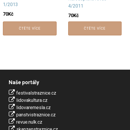
1/2013
4/2011
70
Kč
70
Kč
ČTĚTE VÍCE
ČTĚTE VÍCE
Naše portály
festivalstraznice.cz
lidovakultura.cz
lidovaremesla.cz
panstvistraznice.cz
revue.nulk.cz
skanzenstraznice.cz