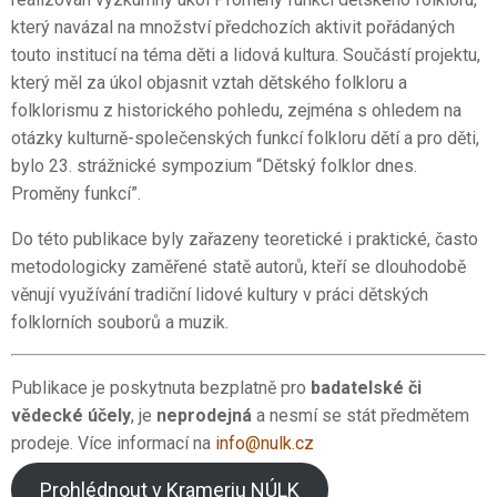
který navázal na množství předchozích aktivit pořádaných
touto institucí na téma děti a lidová kultura. Součástí projektu,
který měl za úkol objasnit vztah dětského folkloru a
folklorismu z historického pohledu, zejména s ohledem na
otázky kulturně-společenských funkcí folkloru dětí a pro děti,
bylo 23. strážnické sympozium “Dětský folklor dnes.
Proměny funkcí”.
Do této publikace byly zařazeny teoretické i praktické, často
metodologicky zaměřené statě autorů, kteří se dlouhodobě
věnují využívání tradiční lidové kultury v práci dětských
folklorních souborů a muzik.
Publikace je poskytnuta bezplatně pro
badatelské či
vědecké účely
, je
neprodejná
a nesmí se stát předmětem
prodeje. Více informací na
info@nulk.cz
Prohlédnout v Krameriu NÚLK