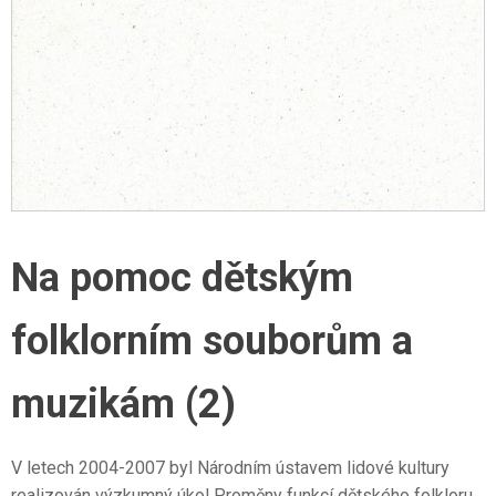
Na pomoc dětským
folklorním souborům a
muzikám (2)
V letech 2004-2007 byl Národním ústavem lidové kultury
realizován výzkumný úkol Proměny funkcí dětského folkloru,