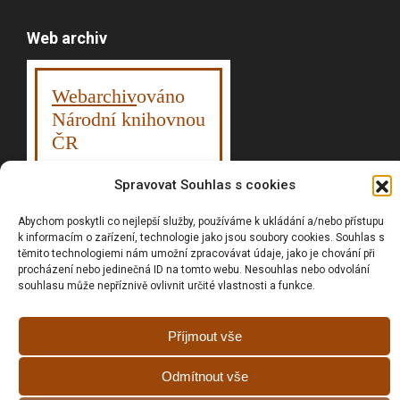
Web archiv
Webarchiv
ováno
Národní knihovnou
ČR
Spravovat Souhlas s cookies
Abychom poskytli co nejlepší služby, používáme k ukládání a/nebo přístupu
Vyhledávání
k informacím o zařízení, technologie jako jsou soubory cookies. Souhlas s
těmito technologiemi nám umožní zpracovávat údaje, jako je chování při
procházení nebo jedinečná ID na tomto webu. Nesouhlas nebo odvolání
souhlasu může nepříznivě ovlivnit určité vlastnosti a funkce.
Prohlášní o přístupnosti
Zásady cookies (EU)
Příjmout vše
GDPR
Odmítnout vše