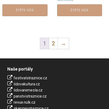
ČTĚTE VÍCE
ČTĚTE VÍCE
1
2
→
Naše portály
festivalstraznice.cz
lidovakultura.cz
lidovaremesla.cz
panstvistraznice.cz
revue.nulk.cz
skanzenstraznice.cz