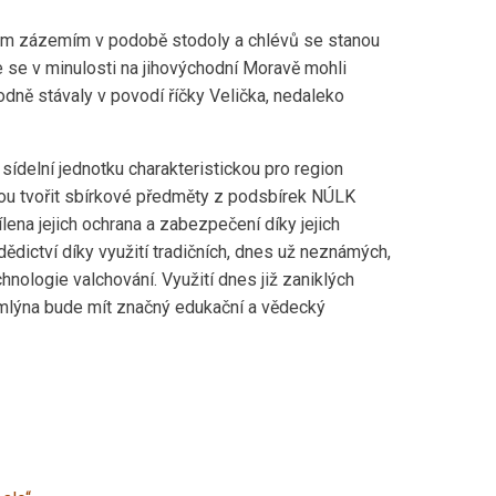
kým zázemím v podobě stodoly a chlévů se stanou
e se v minulosti na jihovýchodní Moravě mohli
odně stávaly v povodí říčky Velička, nedaleko
ídelní jednotku charakteristickou pro region
dou tvořit sbírkové předměty z podsbírek NÚLK
na jejich ochrana a zabezpečení díky jejich
ědictví díky využití tradičních, dnes už neznámých,
hnologie valchování. Využití dnes již zaniklých
 mlýna bude mít značný edukační a vědecký