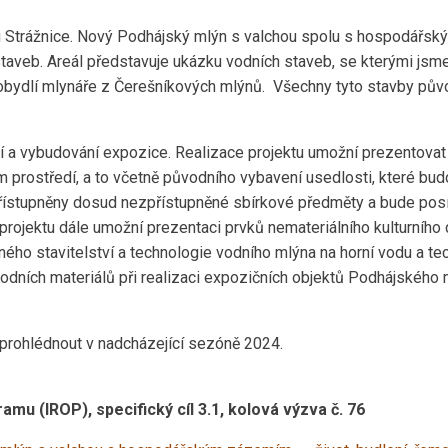
nu Strážnice. Nový Podhájský mlýn s valchou spolu s hospodářs
staveb. Areál představuje ukázku vodních staveb, se kterými jsm
 a obydlí mlynáře z Čerešníkových mlýnů. Všechny tyto stavby pův
 a vybudování expozice. Realizace projektu umožní prezentovat s
m prostředí, a to včetně původního vybavení usedlosti, které bu
řístupněny dosud nezpřístupněné sbírkové předměty a bude posíle
ojektu dále umožní prezentaci prvků nemateriálního kulturního d
ného stavitelství a technologie vodního mlýna na horní vodu a tec
odních materiálů při realizaci expozičních objektů Podhájského
 prohlédnout v nadcházející sezóně 2024.
u (IROP), specifický cíl 3.1, kolová výzva č. 76