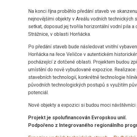
Na konci října proběhlo předání staveb ve skanze
nejnovějšími objekty v Areálu vodních technických 
setkat, doposud jej tvořila horizontální vodní pila
Strážnice, v oblasti Horňácka.
Po předání staveb bude následovat vnitřní vybavení
Horňácka na řece Veličce v autentickém historické
pocházející z dotčené oblasti. Projektem budou zp
umístění do nově vybudované expozice. Realizace pr
stavebních technologií, konkrétně technologie hlině
původních technologických postupů s využitím pův
potenciál.
Nové objekty a expozici si budou moci návštěvníci
Projekt je spolufinancován Evropskou unií.
Podpořeno z Integrovaného regionálního program