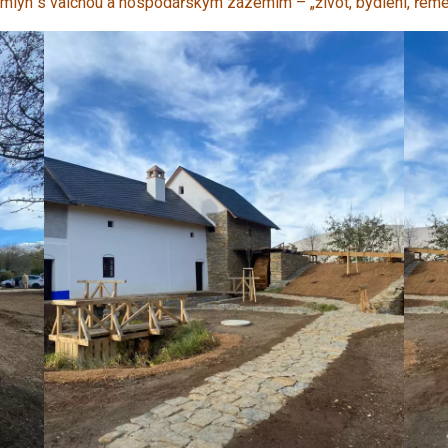
mlýn s valchou a hospodářským zázemím – „život, bydlení, řeme