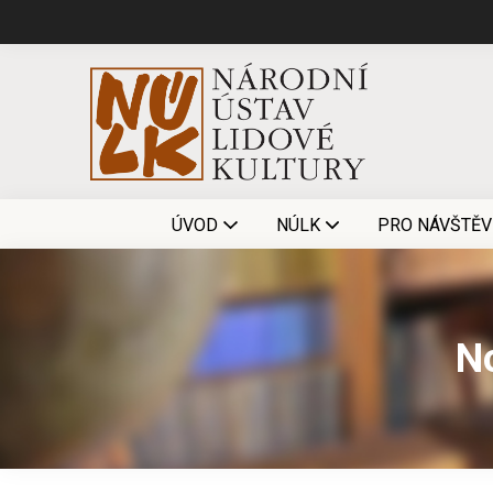
ÚVOD
NÚLK
PRO NÁVŠTĚV
No