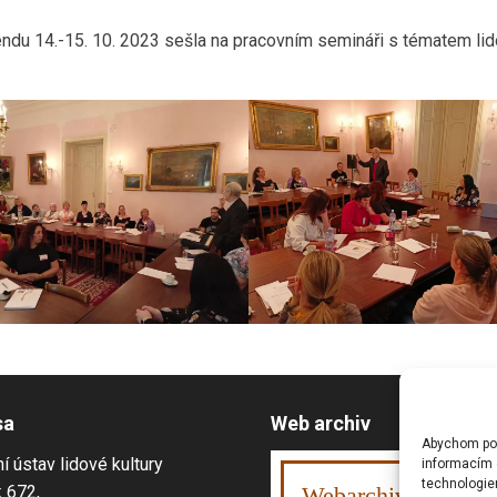
endu 14.-15. 10. 2023 sešla na pracovním semináři s tématem li
sa
Web archiv
Abychom posk
í ústav lidové kultury
informacím o
technologie
 672,
Webarchiv
ováno