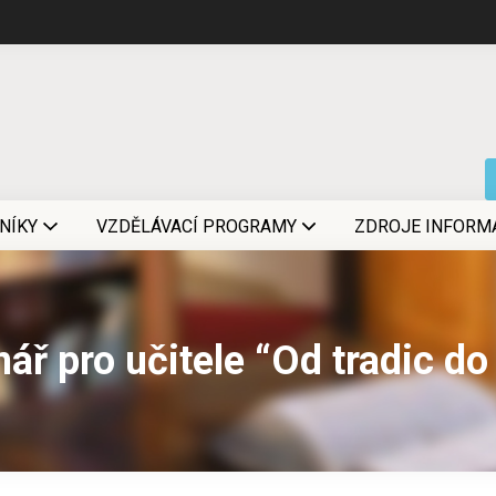
NÍKY
VZDĚLÁVACÍ PROGRAMY
ZDROJE INFORM
ář pro učitele “Od tradic do 