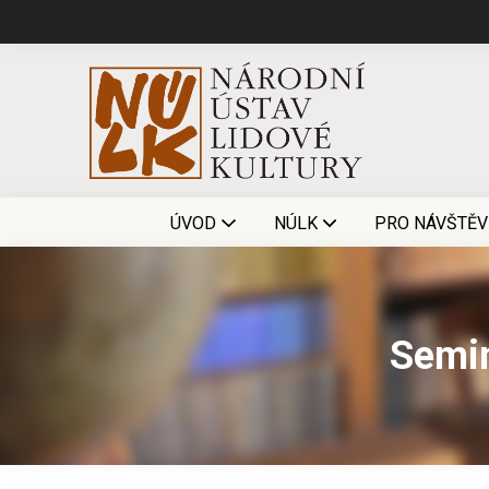
ÚVOD
NÚLK
PRO NÁVŠTĚV
Semin