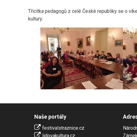
Třicítka pedagogů z celé České republiky se o vík
kultury.
Naše portály
Adre
festivalstraznice.cz
Národn
lidovakultura.cz
Zámek