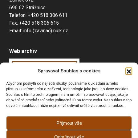
696 62 Strážnice
Telefon: +420 518 306 611
Fax: +420 518 306 615
Email: info (zavináč) nulk.cz
Web archiv
Webarchiv
ováno
Spravovat Souhlas s cookies
Národní knihovnou
Abychom poskytli co nejlepší služby, používáme k ukládání a/nebo
ČR
přístupu k informacím o zařízení, technologie jako jsou soubory cookies.
Souhlas s těmito technologiemi nám umožní zpracovávat údaje, jako je
chování při procházení nebo jedinečná ID na tomto webu. Nesouhlas nebo
odvolání souhlasu může nepříznivě ovlivnit určité vlastnosti a funkce.
Vyhledávání
Příjmout vše
Odmítnout vše