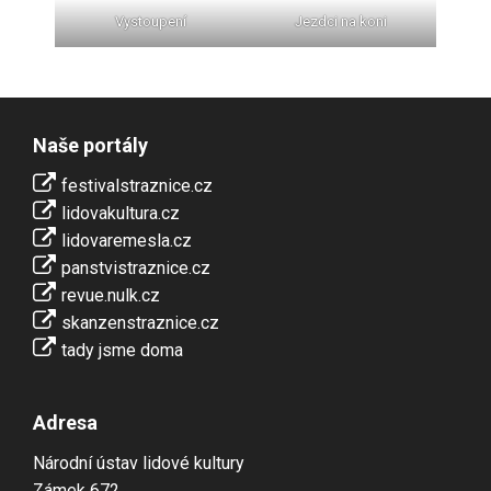
Vystoupení
Jezdci na koni
Naše portály
festivalstraznice.cz
lidovakultura.cz
lidovaremesla.cz
panstvistraznice.cz
revue.nulk.cz
skanzenstraznice.cz
tady jsme doma
Adresa
Národní ústav lidové kultury
Zámek 672,