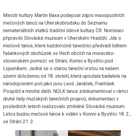
Ministr kultury Martin Baxa podepsal zápis masopustních
mečových tanců na Uherskobrodsku do Seznamu
nemateriálních statků tradiční lidové kultury ČR. Nominaci
připravilo Slovácké muzeum v Uherském Hradišti. Jde o
mečové tance, které každoročně tanečníci předvádí během
fašankových obchůzek ve třech obcích na moravsko-
slovenském pomezí: ve Strání, Komni a Bystřici pod
Lopeníkem. Jedná se o starou taneční vrstvu na našem
území doloženou od 18. století, která upoutala badatele na
národopisném poli jako jsou Leoš Janáček, František
Pospíšil a mnohé další. NÚLK tance zdokumentoval v rámci
druhé řady mužských tanečních projevů, dokumentaci v
posledních letech realizovalo zmíněné Slovácké muzeum.
Letos budou mečové tance k vidění v Komni a Bystřici 18. 2.,
ve Strání 21. 2.