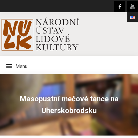
Menu
Masopustní mečové tance na
Uherskobrodsku