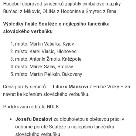
Hudební doprovod tanečníků zajistily cimbálové muziky
Burčáci z Míkovic, OLiNa z Hodonína a Šmytec z Brna.
Výsledky finále Soutěže o nejlepšího tanečníka
slováckého verbuňku
místo: Martin Vašulka, Kyjov
místo: Karel Vlašic, Hlohovec
místo: Antonín Žmola, Kněžpole
místo: Marek Salay, Břeclav
místo: Martin Pelikán, Bukovany
Cena poroty seniorů:
Liboru Mackovi
z Hrubé Vrbky – za
návrat ke kořenům slováckého verbuňku.
Poděkování ředitele NÚLK:
Josefu Bazalovi
za dlouholetou a obětavou práci v
odborné porotě Soutěže o nejlepšího tanečníka
slováckého verbuňku