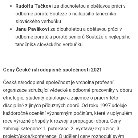
Rudolfu Tučkovi
za dlouholetou a obětavou práci v
odborné porotě Soutěže o nejlepšího tanečníka
slováckého verbuňku
Janu Pavlíkovi
za dlouholetou a obětavou práci v
odborné porotě a porotě seniorů Soutěže o nejlepšího
tanečníka slováckého verbuňku
Ceny České národopisné společnosti 2021
Česká národopisná společnost je vrcholná profesní
organizace sdružující vědecké a odborné pracovníky v oboru
etnologie, studenty etnologie a zájemce o práci v této
disciplíně z jiných příbuzných oborů. Od roku 1997 uděluje
každoročně ocenění významným počinům, které v uplynulém
roce výrazně přispěly k rozvoji a propagaci oboru. Ceny
zahrnují kategorie: 1. publikace; 2. výstava/expozice; 3.
projekt/akce/konference. O udělení ceny rozhodují svým