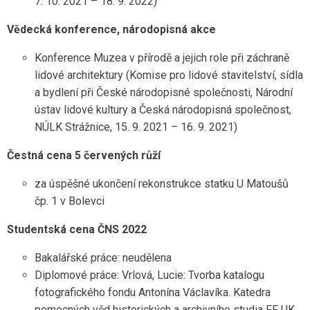
7. 10. 2021 – 18. 9. 2022)
Vědecká konference, národopisná akce
Konference Muzea v přírodě a jejich role při záchraně
lidové architektury (Komise pro lidové stavitelství, sídla
a bydlení při České národopisné společnosti, Národní
ústav lidové kultury a Česká národopisná společnost,
NÚLK Strážnice, 15. 9. 2021 – 16. 9. 2021)
Čestná cena 5 červených růží
za úspěšné ukončení rekonstrukce statku U Matoušů
čp. 1 v Bolevci
Studentská cena ČNS 2022
Bakalářské práce: neudělena
Diplomové práce: Vrlová, Lucie: Tvorba katalogu
fotografického fondu Antonína Václavíka. Katedra
pomocných věd historických a archivního studia FF UK,