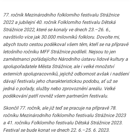
77. ročník Mezinárodního folklorního festivalu Strážnice
2022 a jubilejní 40. ročník Folklorního festivalu Dětská
Strážnice 2022, které se konaly ve dnech 23.–26. 6.,
navštívilo více jak 30.000 milovníků folkloru. Dovolte mi,
abych touto cestou poděkoval všem těm, kteří se na přípravě
letošního ročníku MFF Strážnice podíleli. Nejsou to jen
zaměstnanci pořádajícího Národního ústavu lidové kultury a
spolupořadatele Města Strážnice, ale i velké množství
externích spolupracovníků, jejichž odbornost avšak i nadšení
dávají festivalu jeho charakteristickou podobu, ať už se
jedná o pořady, služby nebo zprovoznění areálu. Velké
poděkování patří rovněž všem partnerům festivalu.
Skončil 77. ročník, ale již teď se pracuje na přípravě 78.
ročníku Mezinárodního folklorního festivalu Strážnice 2023
a 41. ročníku Folklorního festivalu Dětská Strážnice 2023.
Festival se bude konat ve dnech 22. 6.–25. 6. 2023.