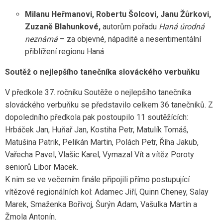
Milanu Heřmanovi, Robertu Šolcovi, Janu Žůrkovi,
Zuzaně Blahunkové,
autorům pořadu
Haná úrodná
neznámá
– za objevné, nápadité a nesentimentální
přiblížení regionu Haná
Soutěž o nejlepšího tanečníka slováckého verbuňku
V předkole 37. ročníku Soutěže o nejlepšího tanečníka
slováckého verbuňku se představilo celkem 36 tanečníků. Z
dopoledního předkola pak postoupilo 11 soutěžících:
Hrbáček Jan, Huňař Jan, Kostiha Petr, Matulík Tomáš,
Matušina Patrik, Pelikán Martin, Polách Petr, Říha Jakub,
Vařecha Pavel, Vlašic Karel, Vymazal Vít a vítěz Poroty
seniorů Libor Macek.
K nim se ve večerním finále připojili přímo postupující
vítězové regionálních kol: Adamec Jiří, Quinn Cheney, Salay
Marek, Smaženka Bořivoj, Šurýn Adam, Vašulka Martin a
Žmola Antonín.