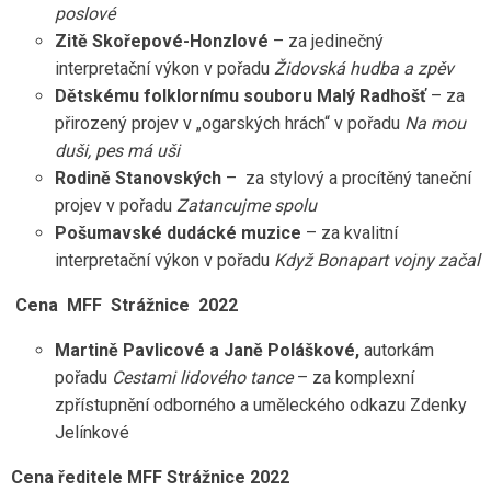
poslové
Zitě Skořepové-Honzlové
– za jedinečný
interpretační výkon v pořadu
Židovská hudba a zpěv
Dětskému folklornímu souboru Malý Radhošť
– za
přirozený projev v „ogarských hrách“ v pořadu
Na mou
duši, pes má uši
Rodině Stanovských
– za stylový a procítěný taneční
projev v pořadu
Zatancujme spolu
Pošumavské dudácké muzice
– za kvalitní
interpretační výkon v pořadu
Když Bonapart vojny začal
Cena MFF Strážnice 2022
Martině Pavlicové a Janě Poláškové,
autorkám
pořadu
Cestami lidového tance
– za komplexní
zpřístupnění odborného a uměleckého odkazu Zdenky
Jelínkové
Cena ředitele MFF Strážnice 2022