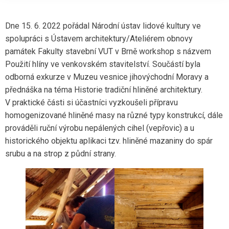
Dne 15. 6. 2022 pořádal Národní ústav lidové kultury ve
spolupráci s Ústavem architektury/Ateliérem obnovy
památek Fakulty stavební VUT v Brně workshop s názvem
Použití hlíny ve venkovském stavitelství. Součástí byla
odborná exkurze v Muzeu vesnice jihovýchodní Moravy a
přednáška na téma Historie tradiční hliněné architektury.
V praktické části si účastníci vyzkoušeli přípravu
homogenizované hliněné masy na různé typy konstrukcí, dále
prováděli ruční výrobu nepálených cihel (vepřovic) a u
historického objektu aplikaci tzv. hliněné mazaniny do spár
srubu a na strop z půdní strany.