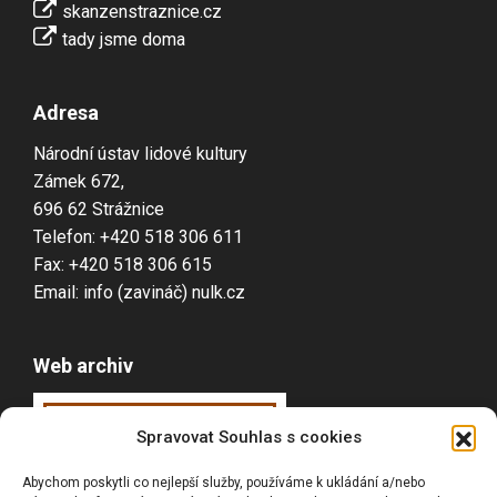
skanzenstraznice.cz
tady jsme doma
Adresa
Národní ústav lidové kultury
Zámek 672,
696 62 Strážnice
Telefon: +420 518 306 611
Fax: +420 518 306 615
Email: info (zavináč) nulk.cz
Web archiv
Webarchiv
ováno
Spravovat Souhlas s cookies
Národní knihovnou
Abychom poskytli co nejlepší služby, používáme k ukládání a/nebo
ČR