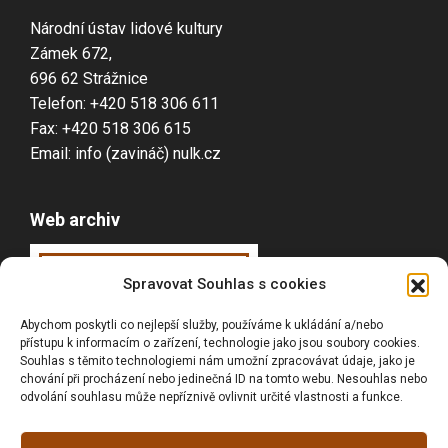
Národní ústav lidové kultury
Zámek 672,
696 62 Strážnice
Telefon: +420 518 306 611
Fax: +420 518 306 615
Email: info (zavináč) nulk.cz
Web archiv
Webarchiv
ováno
Spravovat Souhlas s cookies
Národní knihovnou
Abychom poskytli co nejlepší služby, používáme k ukládání a/nebo
ČR
přístupu k informacím o zařízení, technologie jako jsou soubory cookies.
Souhlas s těmito technologiemi nám umožní zpracovávat údaje, jako je
chování při procházení nebo jedinečná ID na tomto webu. Nesouhlas nebo
odvolání souhlasu může nepříznivě ovlivnit určité vlastnosti a funkce.
Vyhledávání