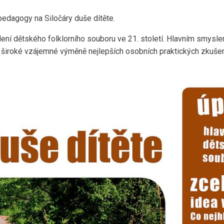
edagogy na Siločáry duše dítěte.
dení dětského folklorního souboru ve 21. století. Hlavním smysl
k široké vzájemné výměně nejlepších osobních praktických zkuše