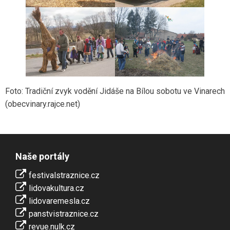
Foto: Tradiční zvyk vodění Jidáše na Bílou sobotu ve Vinarech
(obecvinary.rajce.net)
Naše portály
festivalstraznice.cz
lidovakultura.cz
lidovaremesla.cz
panstvistraznice.cz
revue.nulk.cz