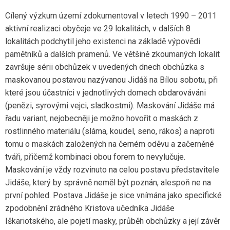
Cílený výzkum území zdokumentoval v letech 1990 – 2011
aktivní realizaci obyčeje ve 29 lokalitách, v dalších 8
lokalitách podchytil jeho existenci na základě výpovědi
pamětníků a dalších pramenů. Ve většině zkoumaných lokalit
završuje sérii obchůzek v uvedených dnech obchůzka s
maskovanou postavou nazývanou Jidáš na Bílou sobotu, při
které jsou účastníci v jednotlivých domech obdarováváni
(penězi, syrovými vejci, sladkostmi). Maskování Jidáše má
řadu variant, nejobecněji je možno hovořit o maskách z
rostlinného materiálu (sláma, koudel, seno, rákos) a naproti
tomu o maskách založených na černém oděvu a začerněné
tváři, přičemž kombinaci obou forem to nevylučuje.
Maskování je vždy rozvinuto na celou postavu představitele
Jidáše, který by správně neměl být poznán, alespoň ne na
první pohled. Postava Jidáše je sice vnímána jako specifické
zpodobnění zrádného Kristova učedníka Jidáše
Iškariotského, ale pojetí masky, průběh obchůzky a její závěr