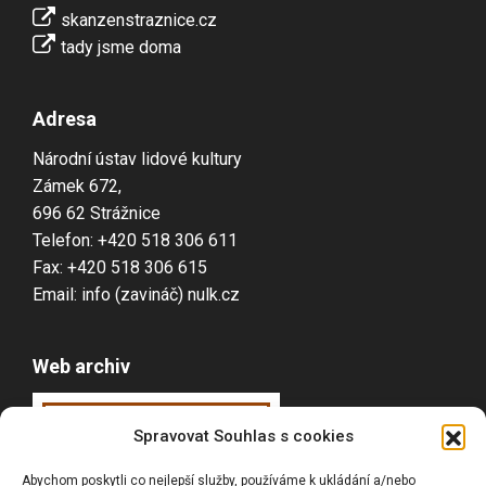
skanzenstraznice.cz
tady jsme doma
Adresa
Národní ústav lidové kultury
Zámek 672,
696 62 Strážnice
Telefon: +420 518 306 611
Fax: +420 518 306 615
Email: info (zavináč) nulk.cz
Web archiv
Webarchiv
ováno
Spravovat Souhlas s cookies
Národní knihovnou
Abychom poskytli co nejlepší služby, používáme k ukládání a/nebo