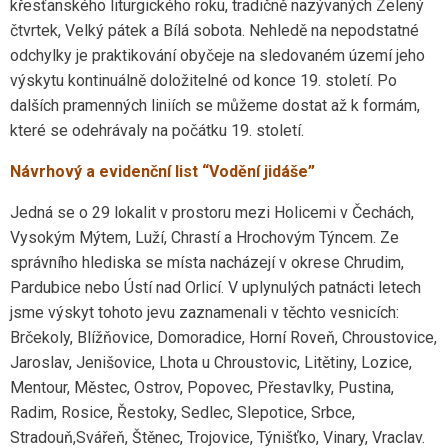
křesťanského liturgického roku, tradičně nazývaných Zelený
čtvrtek, Velký pátek a Bílá sobota. Nehledě na nepodstatné
odchylky je praktikování obyčeje na sledovaném území jeho
výskytu kontinuálně doložitelné od konce 19. století. Po
dalších pramenných liniích se můžeme dostat až k formám,
které se odehrávaly na počátku 19. století.
Návrhový a evidenční list “Vodění jidáše”
Jedná se o 29 lokalit v prostoru mezi Holicemi v Čechách,
Vysokým Mýtem, Luží, Chrastí a Hrochovým Týncem. Ze
správního hlediska se místa nacházejí v okrese Chrudim,
Pardubice nebo Ústí nad Orlicí. V uplynulých patnácti letech
jsme výskyt tohoto jevu zaznamenali v těchto vesnicích:
Brčekoly, Blížňovice, Domoradice, Horní Roveň, Chroustovice,
Jaroslav, Jenišovice, Lhota u Chroustovic, Litětiny, Lozice,
Mentour, Městec, Ostrov, Popovec, Přestavlky, Pustina,
Radim, Rosice, Řestoky, Sedlec, Slepotice, Srbce,
Stradouň,Svářeň, Štěnec, Trojovice, Týnišťko, Vinary, Vraclav.