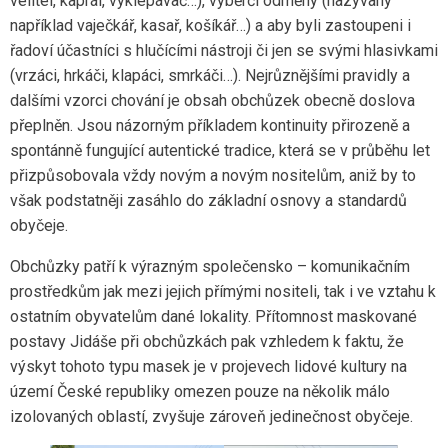
velitel, kaprál, vyklepávač…), výběrčí odměny (nazývaný
například vaječkář, kasař, košíkář…) a aby byli zastoupeni i
řadoví účastníci s hlučícími nástroji či jen se svými hlasivkami
(vrzáci, hrkáči, klapáci, smrkáči…). Nejrůznějšími pravidly a
dalšími vzorci chování je obsah obchůzek obecně doslova
přeplněn. Jsou názorným příkladem kontinuity přirozeně a
spontánně fungující autentické tradice, která se v průběhu let
přizpůsobovala vždy novým a novým nositelům, aniž by to
však podstatněji zasáhlo do základní osnovy a standardů
obyčeje.
Obchůzky patří k výrazným společensko – komunikačním
prostředkům jak mezi jejich přímými nositeli, tak i ve vztahu k
ostatním obyvatelům dané lokality. Přítomnost maskované
postavy Jidáše při obchůzkách pak vzhledem k faktu, že
výskyt tohoto typu masek je v projevech lidové kultury na
území České republiky omezen pouze na několik málo
izolovaných oblastí, zvyšuje zároveň jedinečnost obyčeje.