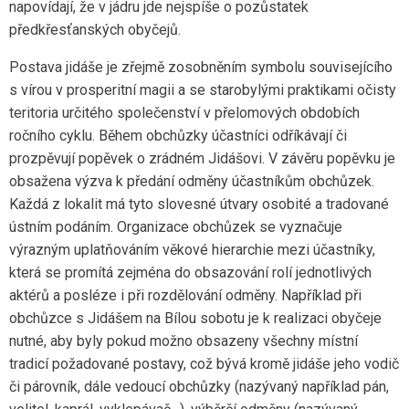
napovídají, že v jádru jde nejspíše o pozůstatek
předkřesťanských obyčejů.
Postava jidáše je zřejmě zosobněním symbolu souvisejícího
s vírou v prosperitní magii a se starobylými praktikami očisty
teritoria určitého společenství v přelomových obdobích
ročního cyklu. Během obchůzky účastníci odříkávají či
prozpěvují popěvek o zrádném Jidášovi. V závěru popěvku je
obsažena výzva k předání odměny účastníkům obchůzek.
Každá z lokalit má tyto slovesné útvary osobité a tradované
ústním podáním. Organizace obchůzek se vyznačuje
výrazným uplatňováním věkové hierarchie mezi účastníky,
která se promítá zejména do obsazování rolí jednotlivých
aktérů a posléze i při rozdělování odměny. Například při
obchůzce s Jidášem na Bílou sobotu je k realizaci obyčeje
nutné, aby byly pokud možno obsazeny všechny místní
tradicí požadované postavy, což bývá kromě jidáše jeho vodič
či párovník, dále vedoucí obchůzky (nazývaný například pán,