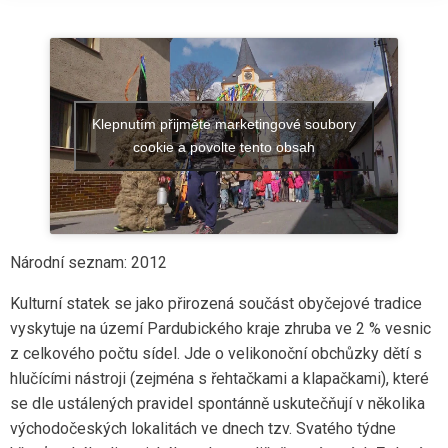
Klepnutím přijměte marketingové soubory
cookie a povolte tento obsah
Národní seznam: 2012
Kulturní statek se jako přirozená součást obyčejové tradice
vyskytuje na území Pardubického kraje zhruba ve 2 % vesnic
z celkového počtu sídel. Jde o velikonoční obchůzky dětí s
hlučícími nástroji (zejména s řehtačkami a klapačkami), které
se dle ustálených pravidel spontánně uskutečňují v několika
východočeských lokalitách ve dnech tzv. Svatého týdne