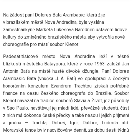
Na žádost paní Dolores Bata Arambasic, která žije
v brazilském městě Nova Andradina, byla vyslána
zaměstnankyně Markéta Lukešová Národním ústavem lidové
kultury do zmíněného brazilského města, aby vytvořila nové
choreografie pro místí soubor Klenot.
Padesátitisícové město Nova Andradina leží v těsné
blízkosti městečka Bataypora, které v roce 1953 založil Jan
Antonín Baťa na místě husté divoké džungle. Paní Dolores
Arambasic Bata (vnučka J. A. Bati) ve spolupráci s českým
honorárním konzulem Evandrem Trachtou získali potřebné
finance na cestu českého choreografa do Brazílie. Soubor
Klenot navázal na tradice souborů Slavia a Život, jež působily
v Sao Paulo, navštěvují jej mladí lidé, převážně studenti, část
z nich má dokonce české předky a také nesou i jejich příjmení
a jména – Trachta, Dobeš, Igor, Dalibor, Ludmila atd.
Moravské tance byly nacvičovány denně, za dobu šesti týdnů