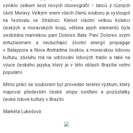
vzniklo celkem šest nových choreografií – tanců z různých
částí Moravy. Velkým snem všech členů souboru je vystoupit
na festivalu ve Strážnici. Klenot vlastní velkou kolekci
českých a moravských krojů, většina jejich elementů byla
sesbírána maminkou paní Dolores Bata. Paní Dolores svým
entuziasmem a neutuchající životní energií propaguje
v Bataypora a Nova Andradina českou a moravskou lidovou
kulturu, zásluhu má na udržování lidových tradic a také na
výuce českého jazyka, který je v této oblasti Brazílie velmi
populární.
Mimo práci se souborem byl proveden terénní výzkum, který
mapoval především české stopy osídlení a pozůstatky
české lidové kultury v Brazílii.
Markéta Lukešová