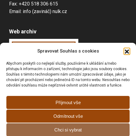
Fax: +420 518 306 615
Email: info (zavináč) nulk.cz
Web archiv
Webarchiv
ováno
Spravovat Souhlas s cookies
Národní knihovnou
Abychom poskytli co nejlepší služby, používáme k ukládání a/nebo
ČR
přístupu k informacím o zařízení, technologie jako jsou soubory cookies.
Souhlas s těmito technologiemi nám umožní zpracovávat údaje, jako je
chování při procházení nebo jedinečná ID na tomto webu. Nesouhlas nebo
odvolání souhlasu může nepříznivě ovlivnit určité vlastnosti a funkce.
Vyhledávání
Příjmout vše
Odmítnout vše
Prohlášní o přístupnosti
Chci si vybrat
Zásady cookies (EU)