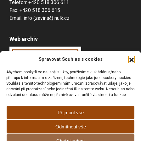
Telefon: +420 518 306 611
Fax: +420 518 306 615
Email: info (zavináč) nulk.cz
Web archiv
Webarchiv
ováno
Spravovat Souhlas s cookies
Národní knihovnou
Abychom poskytli co nejlepší služby, používáme k ukládání a/nebo
ČR
přístupu k informacím o zařízení, technologie jako jsou soubory cookies.
Souhlas s těmito technologiemi nám umožní zpracovávat údaje, jako je
chování při procházení nebo jedinečná ID na tomto webu. Nesouhlas nebo
odvolání souhlasu může nepříznivě ovlivnit určité vlastnosti a funkce.
Vyhledávání
Příjmout vše
Odmítnout vše
Prohlášní o přístupnosti
Chci si vybrat