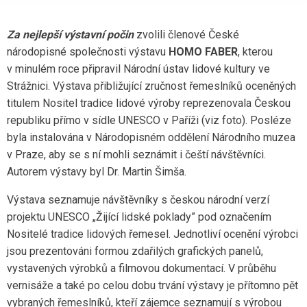
Za nejlepší výstavní počin
zvolili členové České
národopisné společnosti výstavu
HOMO FABER
, kterou
v minulém roce připravil Národní ústav lidové kultury ve
Strážnici. Výstava přibližující zručnost řemeslníků oceněných
titulem Nositel tradice lidové výroby reprezenovala Českou
republiku přímo v sídle UNESCO v Paříži (viz foto). Posléze
byla instalována v Národopisném oddělení Národního muzea
v Praze, aby s
e s ní mohli seznámit i čeští návštěvníci.
Autorem výstavy byl Dr. Martin Šimša.
Výstava seznamuje návštěvníky s českou národní verzí
projektu UNESCO „Žijící lidské poklady” pod označením
Nositelé tradice lidových řemesel. Jednotliví ocenění výrobci
jsou prezentováni formou zdařilých grafických panelů,
vystavených výrobků a filmovou dokumentací. V průběhu
vernisáže a také po celou dobu trvání výstavy je přítomno pět
vybraných řemeslníků, kteří zájemce seznamují s výrobou