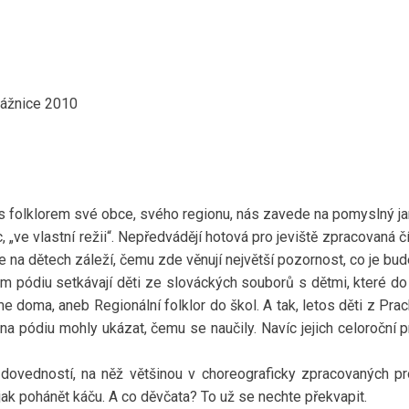
ážnice 2010
s folklorem své obce, svého regionu, nás zavede na pomyslný ja
íc, „ve vlastní režii“. Nepředvádějí hotová pro jeviště zpracovaná č
na dětech záleží, čemu zde věnují největší pozornost, co je bude
ém pódiu setkávají děti ze slováckých souborů s dětmi, které do 
me doma, aneb Regionální folklor do škol. A tak, letos děti z Pra
 na pódiu mohly ukázat, čemu se naučily. Navíc jejich celoroční
 dovedností, na něž většinou v choreograficky zpracovaných pr
jak pohánět káču. A co děvčata? To už se nechte překvapit.