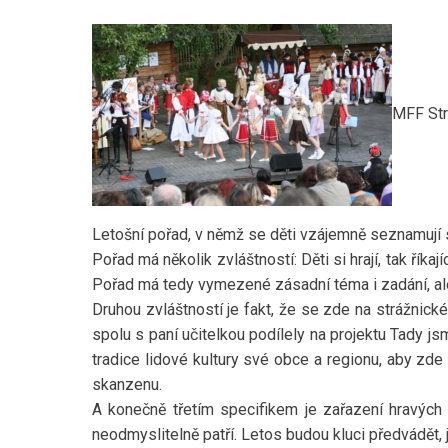
MFF Str
Letošní pořad, v němž se děti vzájemně seznamují 
Pořad má několik zvláštností: Děti si hrají, tak říkaj
Pořad má tedy vymezené zásadní téma i zadání, ale 
Druhou zvláštností je fakt, že se zde na strážnick
spolu s paní učitelkou podílely na projektu Tady js
tradice lidové kultury své obce a regionu, aby zde
skanzenu.
A konečně třetím specifikem je zařazení hravých
neodmyslitelně patří. Letos budou kluci předvádět, 