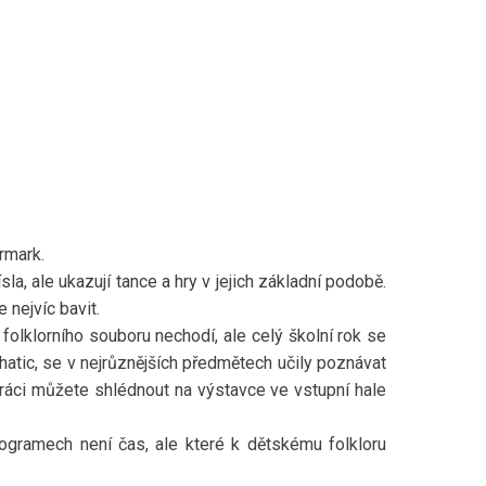
rmark.
ísla, ale ukazují tance a hry v jejich základní podobě.
 nejvíc bavit.
folklorního souboru nechodí, ale celý školní rok se
chatic, se v nejrůznějších předmětech učily poznávat
 práci můžete shlédnout na výstavce ve vstupní hale
ogramech není čas, ale které k dětskému folkloru