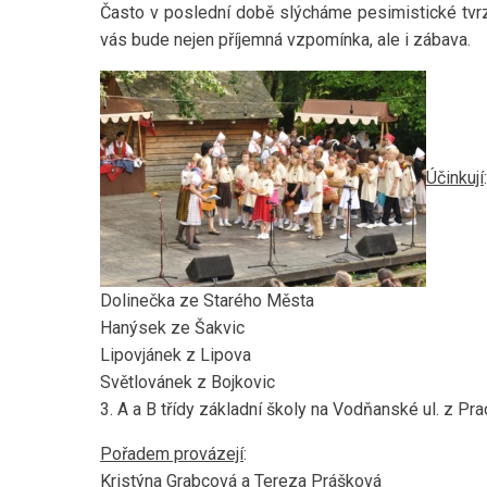
Často v poslední době slýcháme pesimistické tvrzen
vás bude nejen příjemná vzpomínka, ale i zábava.
Účinkují
:
Dolinečka ze Starého Města
Hanýsek ze Šakvic
Lipovjánek z Lipova
Světlovánek z Bojkovic
3. A a B třídy základní školy na Vodňanské ul. z Pra
Pořadem provázejí
:
Kristýna Grabcová a Tereza Prášková