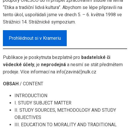
podpory UNESCO do ní přispět zpracováním studie na téma
“Etika a tradiční lidvá kultura”. Abychom se lépe připravili na
tento úkol, uspořádali jsme ve dnech 5. – 6. května 1998 ve
Strážnici 14. Strážnické sympozium.
Prohlédnout si v Krameriu
Publikace je poskytnuta bezplatně pro
badatelské či
vědecké účely
, je
neprodejná
a nesmí se stát předmětem
prodeje. Více informací na info(zavináč)nulk.cz
OBSAH
/ CONTENT
INTRODUCTION
I. STUDY SUBJECT MATTER
II. STUDY SOURCES, METHODOLOGY AND STUDY
OBJECTIVES
III. EDUCATION TO MORALITY AND TRADITIONAL