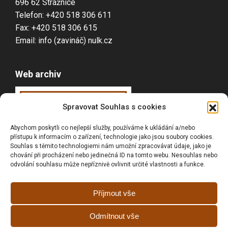
696 62 Strážnice
Telefon: +420 518 306 611
Fax: +420 518 306 615
Email: info (zavináč) nulk.cz
Web archiv
Webarchiv
ováno
Spravovat Souhlas s cookies
Národní knihovnou
Abychom poskytli co nejlepší služby, používáme k ukládání a/nebo
ČR
přístupu k informacím o zařízení, technologie jako jsou soubory cookies.
Souhlas s těmito technologiemi nám umožní zpracovávat údaje, jako je
chování při procházení nebo jedinečná ID na tomto webu. Nesouhlas nebo
odvolání souhlasu může nepříznivě ovlivnit určité vlastnosti a funkce.
Vyhledávání
Příjmout vše
Odmítnout vše