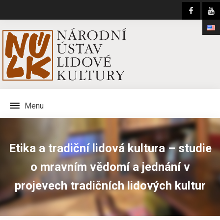
Menu
Etika a tradiční lidová kultura – studie
o mravním vědomí a jednání v
projevech tradičních lidových kultur