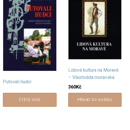
Lidová kultura na Moravě
– Vlastivěda moravská
Putovali hudci
360
Kč
ČTĚTE VÍCE
PŘIDAT DO KOŠÍKU