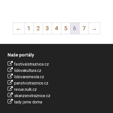
←
1
2
3
4
5
6
7
→
Naše portály
festivalstraznice.cz
lidovakultura.cz
lidovaremesla.cz
panstvistraznice.cz
revue.nulk.cz
skanzenstraznice.cz
tady jsme doma