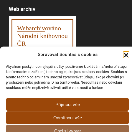
Web archiv
Webarchiv
ováno
Národní knihovnou
ČR
Spravovat Souhlas s cookies
Abychom poskytli co nejlepší služby, používáme k ukládání a/nebo přístupu
Vyhledávání
k informacím o zařízení, technologie jako jsou soubory cookies. Souhlas s
těmito technologiemi nám umožní zpracovávat údaje, jako je chování při
procházení nebo jedinečná ID na tomto webu. Nesouhlas nebo odvolání
souhlasu může nepříznivě ovlivnit určité vlastnosti a funkce.
Prohlášní o přístupnosti
Příjmout vše
Zásady cookies (EU)
GDPR
Odmítnout vše
Chci si vybrat