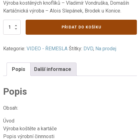
Výroba kostěných knoflíků – Vladimír Vondruška, Domašín
Kartáčnická výroba – Alois Slepánek, Brodek u Konice.
V.
PŘIDAT DO KOŠÍKU
Drobné
umění
4.
Kategorie:
VIDEO - ŘEMESLA
Štítky:
DVD
,
Na prodej
část
množství
Popis
Další informace
Popis
Obsah:
Úvod
Výroba koštěte a kartáče
Popis výrobní činnnosti