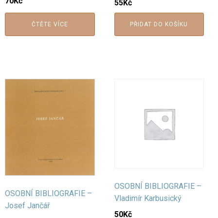
70
Kč
55
Kč
ČTĚTE VÍCE
PŘIDAT DO KOŠÍKU
OSOBNÍ BIBLIOGRAFIE –
OSOBNÍ BIBLIOGRAFIE –
Vladimír Karbusický
Josef Jančář
50
Kč