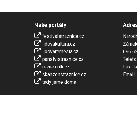
Naše portály
Adre
festivalstraznice.cz
Národn
lidovakultura.cz
Zámek
lidovaremesla.cz
696 62
panstvistraznice.cz
Telefo
revue.nulk.cz
Fax: +
skanzenstraznice.cz
Email:
tady jsme doma