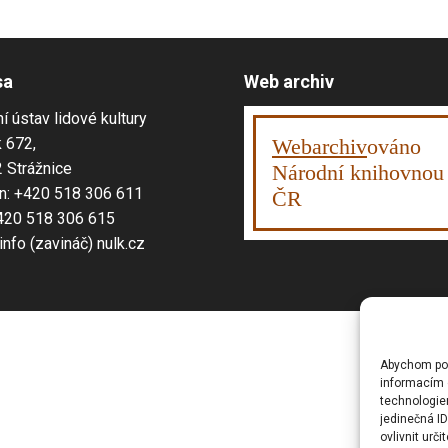
sa
Web archiv
í ústav lidové kultury
 672,
Webarchiv
ováno
 Strážnice
Národní knihovnou
n: +420 518 306 611
ČR
420 518 306 615
 info (zavináč) nulk.cz
Abychom posk
informacím o
technologie
jedinečná I
ovlivnit urči