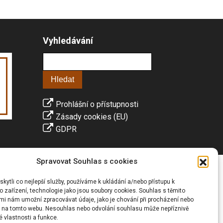
Vyhledávání
Prohlášní o přístupnosti
Zásady cookies (EU)
GDPR
Spravovat Souhlas s cookies
ytli co nejlepší služby, používáme k ukládání a/nebo přístupu k
 zařízení, technologie jako jsou soubory cookies. Souhlas s těmito
mi nám umožní zpracovávat údaje, jako je chování při procházení nebo
D na tomto webu. Nesouhlas nebo odvolání souhlasu může nepříznivě
té vlastnosti a funkce.