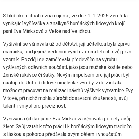
S hlubokou lítostí oznamujeme, že dne 1. 1. 2026 zemřela
vynikající vyšívačka a znalkyně horňáckých lidových krojů
paní Eva Minksová z Velké nad Veličkou.
Vyšívání se věnovala už od dětství, její učitelkou byla zprvu
maminka, pod jejímž vedením vyšila v osmi letech svůj první
vzorník. Později se zaměřovala především na výrobu
vyšívaných oděvních součástí, jako jsou mužské košile nebo
ženské rukávce či šatky. Novým impulsem pro její práci byl
nástup do Ústředí lidové umělecké výroby. Zde získala
možnost pracovat na realizaci návrhů výšivek výtvarnice Evy
Vítové, při nichž mohla zúročit dosavadní zkušenosti, svůj
talent i smysl pro preciznost.
Vyšívání a šití krojů se Eva Minksová věnovala po celý svůj
život. Svůj vztah k této práci i k horňáckým lidovým tradicím
s láskou a pokorou předávala svým dětem i vnoučatům.