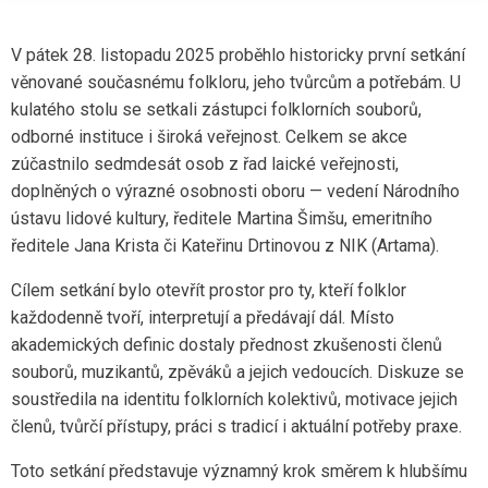
V pátek 28. listopadu 2025 proběhlo historicky první setkání
věnované současnému folkloru, jeho tvůrcům a potřebám. U
kulatého stolu se setkali zástupci folklorních souborů,
odborné instituce i široká veřejnost. Celkem se akce
zúčastnilo sedmdesát osob z řad laické veřejnosti,
doplněných o výrazné osobnosti oboru — vedení Národního
ústavu lidové kultury, ředitele Martina Šimšu, emeritního
ředitele Jana Krista či Kateřinu Drtinovou z NIK (Artama).
Cílem setkání bylo otevřít prostor pro ty, kteří folklor
každodenně tvoří, interpretují a předávají dál. Místo
akademických definic dostaly přednost zkušenosti členů
souborů, muzikantů, zpěváků a jejich vedoucích. Diskuze se
soustředila na identitu folklorních kolektivů, motivace jejich
členů, tvůrčí přístupy, práci s tradicí i aktuální potřeby praxe.
Toto setkání představuje významný krok směrem k hlubšímu