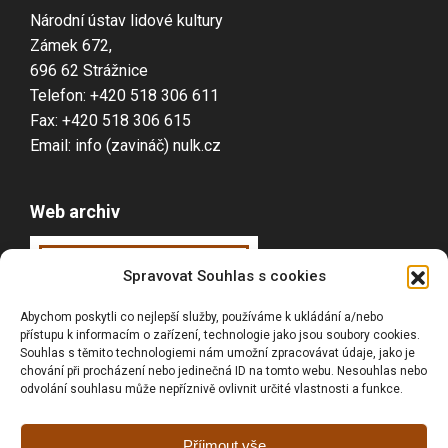
Národní ústav lidové kultury
Zámek 672,
696 62 Strážnice
Telefon: +420 518 306 611
Fax: +420 518 306 615
Email: info (zavináč) nulk.cz
Web archiv
Webarchiv
ováno
Spravovat Souhlas s cookies
Národní knihovnou
Abychom poskytli co nejlepší služby, používáme k ukládání a/nebo
ČR
přístupu k informacím o zařízení, technologie jako jsou soubory cookies.
Souhlas s těmito technologiemi nám umožní zpracovávat údaje, jako je
chování při procházení nebo jedinečná ID na tomto webu. Nesouhlas nebo
odvolání souhlasu může nepříznivě ovlivnit určité vlastnosti a funkce.
Vyhledávání
Příjmout vše