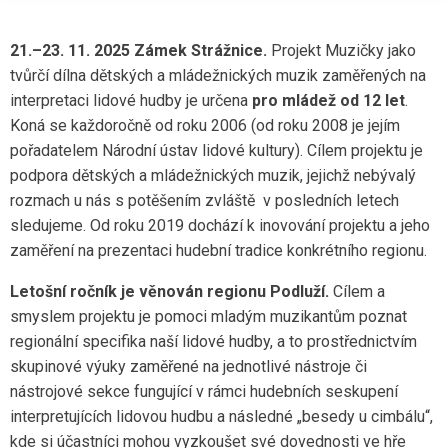
21.–23. 11. 2025 Zámek Strážnice.
Projekt Muzičky jako
tvůrčí dílna dětských a mládežnických muzik zaměřených na
interpretaci lidové hudby je určena
pro mládež od 12 let
.
Koná se každoročně od roku 2006 (od roku 2008 je jejím
pořadatelem Národní ústav lidové kultury). Cílem projektu je
podpora dětských a mládežnických muzik, jejichž nebývalý
rozmach u nás s potěšením zvláště v posledních letech
sledujeme. Od roku 2019 dochází k inovování projektu a jeho
zaměření na prezentaci hudební tradice konkrétního regionu.
Letošní ročník je věnován regionu Podluží.
Cílem a
smyslem projektu je pomoci mladým muzikantům poznat
regionální specifika naší lidové hudby, a to prostřednictvím
skupinové výuky zaměřené na jednotlivé nástroje či
nástrojové sekce fungující v rámci hudebních seskupení
interpretujících lidovou hudbu a následné „besedy u cimbálu“,
kde si účastníci mohou vyzkoušet své dovednosti ve hře