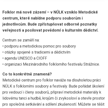
Folklor má nové zázemí – v NÚLK vzniklo Metodické
centrum, které nabídne podporu souborům i
jednotlivcům. Bude zpřístupňovat odborné poznatky
veřejnosti a posilovat povědomí o kulturním dědictví.
Centrum se zaměří na:
• podporu a metodickou pomoc pro soubory
• otázky spojené s tradicemi a dědictvím
• agendu UNESCO a CIOFF
• organizaci Mezinárodního folklorního festivalu Strážnice.
Co to konkrétně znamená?
Metodické centrum pro folklor naváže na dlouholetou práci
NÚLK s folklorními soubory a festivaly. Bude pořádat školení
pro vedoucí i členy souborů, připraví metodické materiály k
lidovému tanci a hudbě, krojům či zvykosloví a otevře prostor
pro společná setkávání a sdílení zkušeností. Můžete se těšit