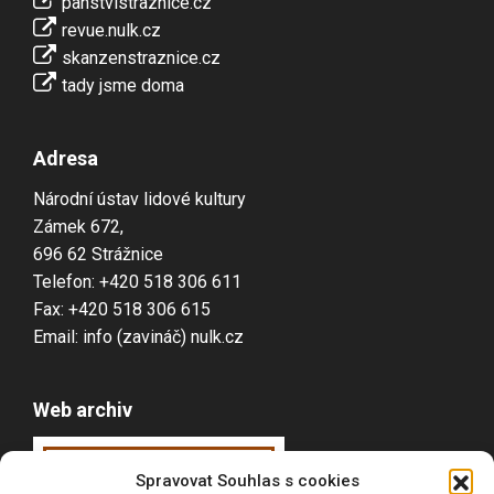
panstvistraznice.cz
revue.nulk.cz
skanzenstraznice.cz
tady jsme doma
Adresa
Národní ústav lidové kultury
Zámek 672,
696 62 Strážnice
Telefon: +420 518 306 611
Fax: +420 518 306 615
Email: info (zavináč) nulk.cz
Web archiv
Webarchiv
ováno
Spravovat Souhlas s cookies