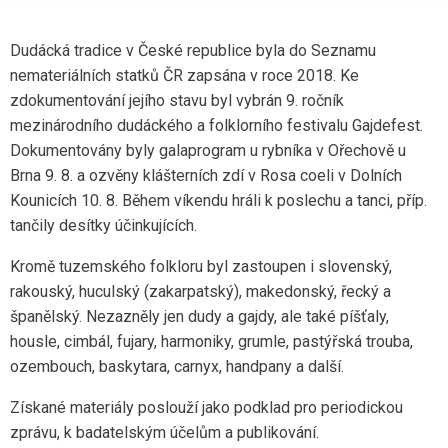
Dudácká tradice v České republice byla do Seznamu
nemateriálních statků ČR zapsána v roce 2018. Ke
zdokumentování jejího stavu byl vybrán 9. ročník
mezinárodního dudáckého a folklorního festivalu Gajdefest.
Dokumentovány byly galaprogram u rybníka v Ořechově u
Brna 9. 8. a ozvěny klášterních zdí v Rosa coeli v Dolních
Kounicích 10. 8. Během víkendu hráli k poslechu a tanci, příp.
tančily desítky účinkujících.
Kromě tuzemského folkloru byl zastoupen i slovenský,
rakouský, huculský (zakarpatský), makedonský, řecký a
španělský. Nezazněly jen dudy a gajdy, ale také píšťaly,
housle, cimbál, fujary, harmoniky, grumle, pastýřská trouba,
ozembouch, baskytara, carnyx, handpany a další.
Získané materiály poslouží jako podklad pro periodickou
zprávu, k badatelským účelům a publikování.