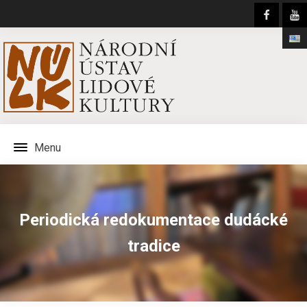
Menu
Periodická redokumentace dudácké
tradice