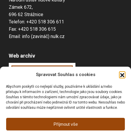
Zámek 672,
696 62 Strážnice
Telefon: +420 518 306 611
Fax: +420 518 306 615
Email: info (zavináč) nulk.cz
Web archiv
Webarchiv
ováno
Spravovat Souhlas s cookies
Národní knihovnou
Abychom poskytli co nejlepší služby, používáme k ukládání a/nebo
ČR
přístupu k informacím o zařízení, technologie jako jsou soubory cookies.
Souhlas s těmito technologiemi nám umožní zpracovávat údaje, jako je
chování při procházení nebo jedinečná ID na tomto webu. Nesouhlas nebo
odvolání souhlasu může nepříznivě ovlivnit určité vlastnosti a funkce.
Vyhledávání
Příjmout vše