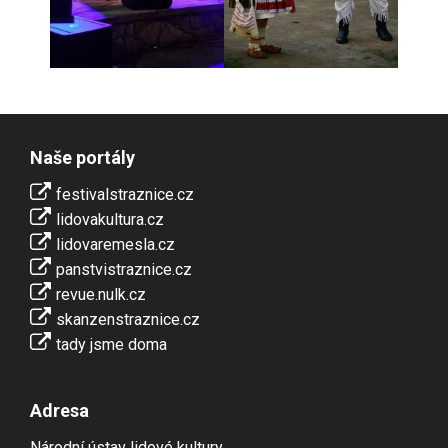
Naše portály
festivalstraznice.cz
lidovakultura.cz
lidovaremesla.cz
panstvistraznice.cz
revue.nulk.cz
skanzenstraznice.cz
tady jsme doma
Adresa
Národní ústav lidové kultury