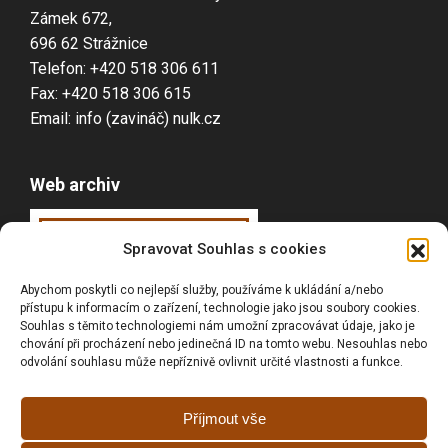
Zámek 672,
696 62 Strážnice
Telefon: +420 518 306 611
Fax: +420 518 306 615
Email: info (zavináč) nulk.cz
Web archiv
Webarchiv
ováno
Spravovat Souhlas s cookies
Národní knihovnou
Abychom poskytli co nejlepší služby, používáme k ukládání a/nebo
ČR
přístupu k informacím o zařízení, technologie jako jsou soubory cookies.
Souhlas s těmito technologiemi nám umožní zpracovávat údaje, jako je
chování při procházení nebo jedinečná ID na tomto webu. Nesouhlas nebo
odvolání souhlasu může nepříznivě ovlivnit určité vlastnosti a funkce.
Vyhledávání
Příjmout vše