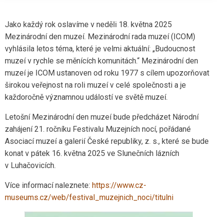
Jako každý rok oslavíme v neděli 18. května 2025
Mezinárodní den muzeí. Mezinárodní rada muzeí (ICOM)
vyhlásila letos téma, které je velmi aktuální: „Budoucnost
muzeí v rychle se měnících komunitách.“ Mezinárodní den
muzeí je ICOM ustanoven od roku 1977 s cílem upozorňovat
širokou veřejnost na roli muzeí v celé společnosti a je
každoročně významnou událostí ve světě muzeí.
Letošní Mezinárodní den muzeí bude předcházet Národní
zahájení 21. ročníku Festivalu Muzejních nocí, pořádané
Asociací muzeí a galerií České republiky, z. s., které se bude
konat v pátek 16. května 2025 ve Slunečních lázních
v Luhačovicích.
Více informací naleznete:
https://www.cz-
museums.cz/web/festival_muzejnich_noci/titulni