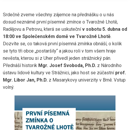
Srdečně zveme všechny zájemce na přednášku o u nás
dosud neznámé první písemné zmínce o Tvarožné Lhotě,
Radějovu a Petrovu, která se uskuteční
v sobotu 5. dubna od
18:00 ve Společenském domě ve Tvarožné Lhotě
.
Dozvíte se, co taková první písemná zmínka obnáší, o kolik
se tyto tři obce „postaršily“ a jakou roli v tom všem hraje
nevěsta, kterou si z Uher přivedl jeden strážnický pán.
Přednáší historik
Mgr. Josef Svoboda, Ph.D.
z Národního
ústavu lidové kultury ve Strážnici, jako host se zúčastní
prof.
Mgr. Libor Jan, Ph.D.
z Masarykovy univerzity v Brně. Vstup
volný.