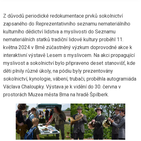
Z důvodů periodické redokumentace prvků sokolnictví
zapsaného do Reprezentativního seznamu nemateriálního
kulturního dědictví lidstva a myslivosti do Seznamu
nemateriálních statků tradiční lidové kultury proběhl 11.
května 2024 v Brně zúčastněný výzkum doprovodné akce k
interaktivní výstavě Lesem s myslivcem. Na akci propagující
myslivost a sokolnictví bylo připraveno deset stanovišť, kde
děti plnily různé úkoly, na pódiu byly prezentovány
sokolnictví, kynologie, vábení, trubači, proběhla autogramiáda
Václava Chaloupky. Výstava je k vidění do 30. června v
prostorách Muzea města Brna na hradě Špilberk.