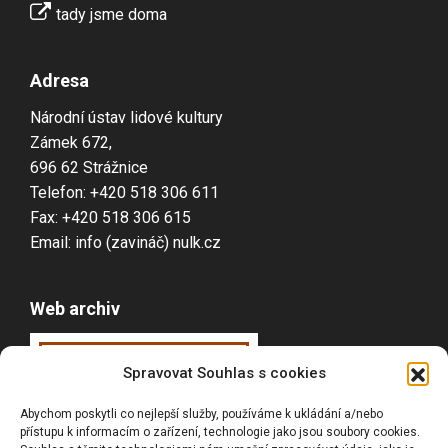
tady jsme doma
Adresa
Národní ústav lidové kultury
Zámek 672,
696 62 Strážnice
Telefon: +420 518 306 611
Fax: +420 518 306 615
Email: info (zavináč) nulk.cz
Web archiv
Webarchiv
ováno
Spravovat Souhlas s cookies
Národní knihovnou
Abychom poskytli co nejlepší služby, používáme k ukládání a/nebo
ČR
přístupu k informacím o zařízení, technologie jako jsou soubory cookies.