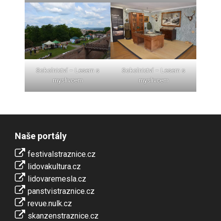
Sokolnictví – Lesem s
Sokolnictví – Lesem s
myslivcem
myslivcem
Naše portály
festivalstraznice.cz
lidovakultura.cz
lidovaremesla.cz
panstvistraznice.cz
revue.nulk.cz
skanzenstraznice.cz