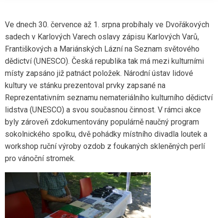
Ve dnech 30. července až 1. srpna probíhaly ve Dvořákových
sadech v Karlových Varech oslavy zápisu Karlových Varů,
Františkových a Mariánských Lázní na Seznam světového
dědictví (UNESCO). Česká republika tak má mezi kulturními
místy zapsáno již patnáct položek. Národní ústav lidové
kultury ve stánku prezentoval prvky zapsané na
Reprezentativním seznamu nemateriálního kulturního dědictví
lidstva (UNESCO) a svou současnou činnost. V rámci akce
byly zároveň zdokumentovány populárně naučný program
sokolnického spolku, dvě pohádky místního divadla loutek a
workshop ruční výroby ozdob z foukaných skleněných perlí
pro vánoční stromek.