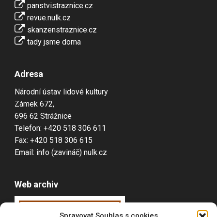
panstvistraznice.cz
revue.nulk.cz
skanzenstraznice.cz
tady jsme doma
Adresa
Národní ústav lidové kultury
Zámek 672,
696 62 Strážnice
Telefon: +420 518 306 611
Fax: +420 518 306 615
Email: info (zavináč) nulk.cz
Web archiv
Webarchiv
ováno
Spravovat Souhlas s cookies